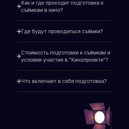
Я принимаю
Положение
и даю
Как и где проходит подготовка к
Согласие
на обработку персональных
съёмкам в кино?
данных.
Я соглашаюсь с условиями
Оферты
.
Где будут проводиться съёмки?
Стоимость подготовки к съёмкам и
условия участия в "Кинопроекте"?
Что включает в себя подготовка?