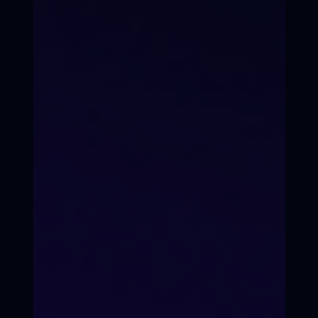
детей и подростков 8 - 17 лет
в Первый Всероссийский он-
лайн / офф-лайн
"Кинопроект"
Осталось 3 места в группе