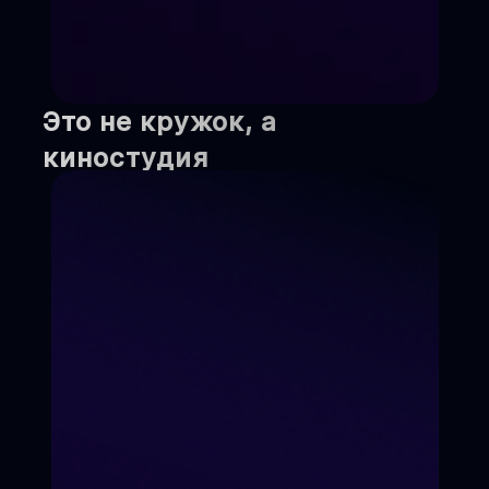
Это не кружок, а
киностудия
Мы не учим "для галочки".
Мы создаём реальный
кинопродукт, который
увидит вся страна.