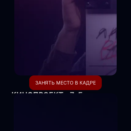
ЗАНЯТЬ МЕСТО В КАДРЕ
КИНОПРОЕКТ «7-Е
НЕБО»
Где ваш ребёнок становится
режиссёром своей жизни.
Киношкола объявляет набор