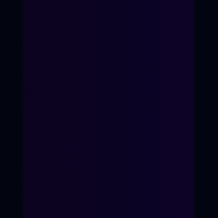
7-е Небо
Время перемен
Кинопроект
Для детей 8-14 лет
Для подростков 14-17 лет
«Волшебство первых
ролей»
«Твой голос в кадре»
Кинопроект
ХОЧУ УЧАСТВОВАТЬ
ХОЧУ ПЕРЕМЕН