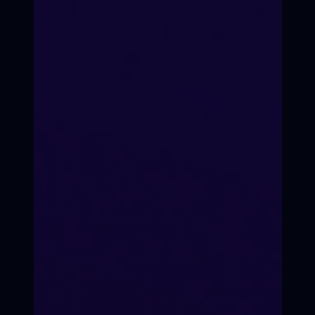
Формат подготовки
Очно-оффлайн / он-лайн
по видеоконференции.
Со стоимостью участия в
кинопроекте можно ознакомиться
на странице оплаты
Ежемесячно, по факту
набора группы
ЗАНЯТЬ МЕСТО В
Группа до 15 человек
Старт подготовки
КАДРЕ
Состав группы
ПРИНЯТЬ УЧАСТИЕ