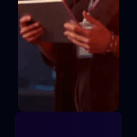
Сцена
Сцена
Сцена
Кадр
Кадр
Кадр
Кадр
Сценическая речь
Импровизация
Работа на кинокамеру