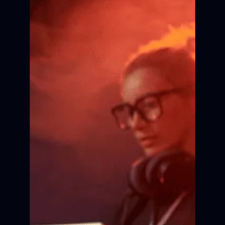
Сертификат об участии в
кинопроекте.
Внесение портфолио в
актёрскую базу.
Трансляция сюжета на
Всероссийских фестивалях.
Главная премьера
в жизни
Актёрское мастерство
Все это за 10 месяцев
ПРИНЯТЬ УЧАСТИЕ
одного кинопроекта.
КАСТИНГ
ПОДГОТОВКА
РЕПИТИЦИИ
СЪЁМКА
Сцена