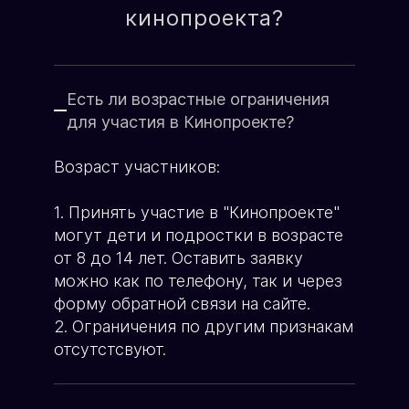
О школе кино
кинопроекта?
Имя родителя:
Генеральный продюсер
ХОЧУ УЧАСТВОВАТЬ
Яна Ламберт
ХОЧУ ПЕРЕМЕН
Есть ли возрастные ограничения
Возраст ребёнка:
для участия в Кинопроекте?
Возраст участников:
Телефон:
1. Принять участие в "Кинопроекте"
могут дети и подростки в возрасте
от 8 до 14 лет. Оставить заявку
можно как по телефону, так и через
форму обратной связи на сайте.
ЗАПИСЬ В КИНОПРОЕКТ
2. Ограничения по другим признакам
отсутстсвуют.
Пример текста...