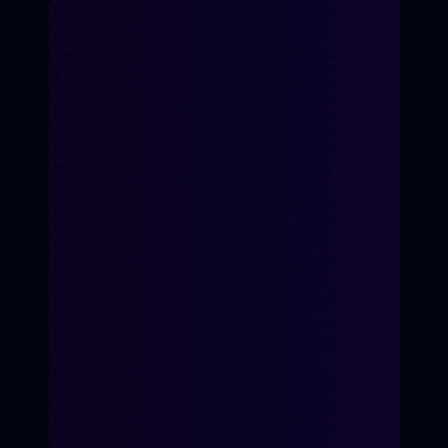
Я принимаю
Положение
и даю
Согласие
на обработку персональных
данных.
Я соглашаюсь с условиями
Оферты
.
"Только Китай"
"Вторник"
"Плотная неделя"
"Предательница"
"Большая закупка"
"Дорогой дневник"
Яна Ламберт
О школе кино