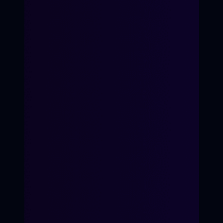
Мы ценим человеческую
аутентичность и находим к
Имя родителя:
каждому индивидуальный подход.
Генеральный продюсер
Возраст ребёнка:
Телефон:
ЗАПИСАТЬСЯ НА КУРС
Пример текста...