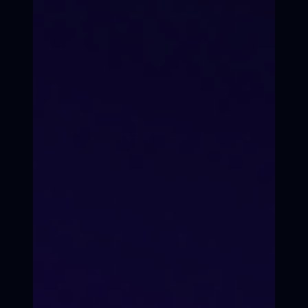
7-е Небо