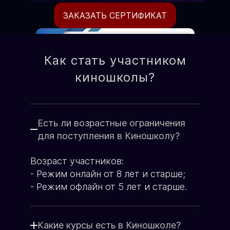
ЗАКАЗАТЬ СЕРТИФИКАТ
Как стать участником
киношколы?
Есть ли возрастные ограничения
для поступления в Киношколу?
Возраст участников:
Формат подготовки
- Режим онлайн от 8 лет и старше;
Очно-оффлайн / он-лайн
- Режим офлайн от 5 лет и старше.
по видеоконференции.
Со стоимостью курсов можно
ознакомиться на странице оплаты
Какие курсы есть в Киношколе?
Ежемесячно, по факту