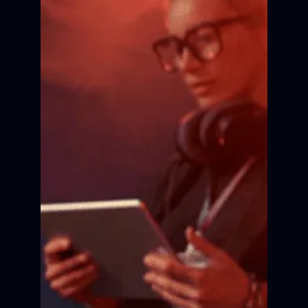
Актёрское мастерство
Сцена
Сцена
Сцена
Сцена
Сцена
Сцена
Кадр
Кадр
Кадр
Кадр
Кадр
Кадр