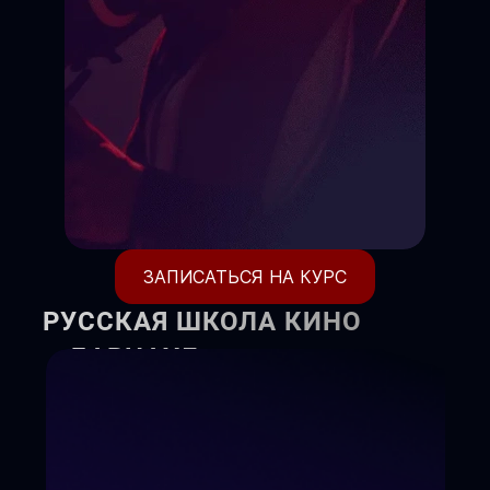
ЗАПИСАТЬСЯ НА КУРС
РУССКАЯ ШКОЛА КИНО
г. БАРНАУЛ
Киношкола объявляет набор
детей и взрослых на курсы