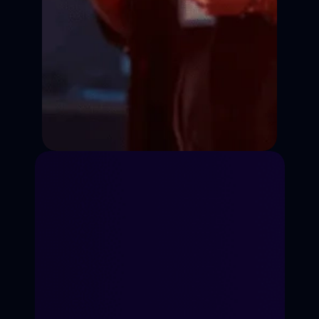
Режиссура
Сценарное дело
Видеоблогинг
Телеведущий
Продюсирование