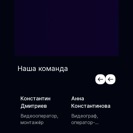
Наша команда
Анна
Алексей Котов
Яна
Константинова
Сценарист,
Актр
шоумен
режи
ор,
Видеограф,
пос
оператор-
постановщик