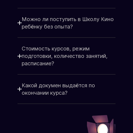
Подарочный сертификат от Русской
набора группы
Школы Кино - это всегда радость и
Группа до 15 человек
восторг, море эмоций, счастье и
Старт подготовки
Можно ли поступить в Школу Кино
слова благодарности!
Состав группы
Сделайте подарок от души для
ребёнку без опыта?
родных, любимых, близких людей.
ЗАПИСАТЬСЯ НА КУРС
Поздравьте коллег, партнёров так,
чтобы остались яркие
Стоимость курсов, режим
воспоминания!
подготовки, количество занятий,
Подарочный сертификат
расписание?
Какой докумен выдаётся по
окончании курса?