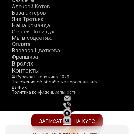
Сюжеты
Алексей Котов
База актёров
Яна Третьяк
Наша команда
Сергей Полищук
Мы в соцсетях:
Оплата
Варвара Цветкова
Франшиза
О школе кино
В ролях
Генеральный продюсер
Контакты
Яна Ламберт
© Русская школа кино 2026
Положение об обработке персональных
данных
Политика конфиденциальности
ЗАПИСАТЬСЯ НА КУРС
Мы используем куки-файлы (cookies).