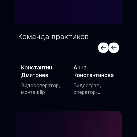
Команда практиков
нстантин
Анна
Алексей Котов
итриев
Константинова
Сценарист,
шоумен
еооператор,
Видеограф,
тажёр
оператор-
постановщик