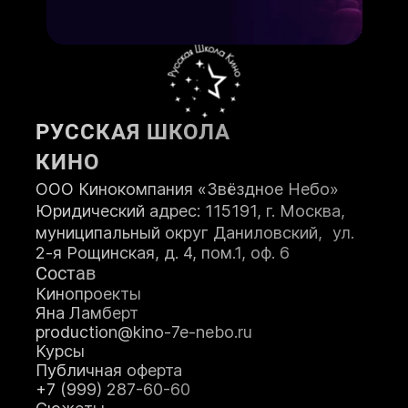
Возраст:
Телефон:
РУССКАЯ ШКОЛА
КИНО
ООО Кинокомпания «Звёздное Небо»
Юридический адрес: 115191, г. Москва,
муниципальный округ Даниловский, ул.
2-я Рощинская, д. 4, пом.1, оф. 6
ЗАПИСАТЬСЯ НА КУРС
Состав
Кинопроекты
Яна Ламберт
Я принимаю
Положение
и даю
production@kino-7e-nebo.ru
Согласие
на обработку персональных
Курсы
данных.
Публичная оферта
Я соглашаюсь с условиями
Оферты
.
+7 (999) 287-60-60