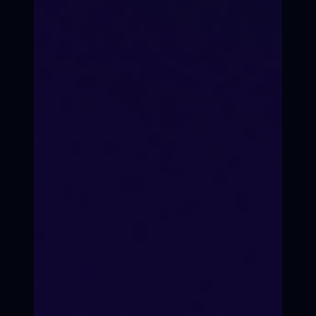
3 готовых видео в разных
жанрах (обзор, лайфстайл,
челлендж).
Актуальные тренды
Учим трендам года: Shorts, Reels,
нейросети для монтажа.
Поддержка
Педагог проверит каждое видео
до публикации.
Записаться на курс