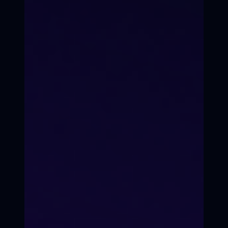
Чему ты научишься
за 3 месяца
Вы станете мастером стрима,
уверенным в себе
видеоблогером
Четкие сроки
Ты не бросишь на полпути.
Чёткий срок — чёткая цель.
Гарантия результата