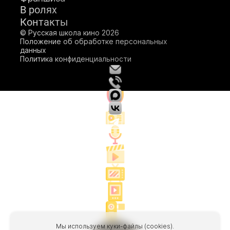
В ролях
Подробнее
Подробнее
Контакты
Подробнее
© Русская школа кино 2026
Положение об обработке персональных
данных
Политика конфиденциальности
Мы используем куки-файлы (cookies).