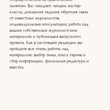
нескольких интернет изданиях.
занятиях. Вас ожидают лекции, мастер-
классы, домашние задания, обратная связь
от известных журналистов,
15+ и старше
ОБУЧЕНИЕ:
2
МЕСЯЦА.
индивидуальные консультации, работа над
РЕЖИМ:
ОНЛАЙН.
вашим собственным журналистским
(живое общение с педагогами по
материалом и публикация выпускного
видеоконференции)
проекта. Как в настоящей редакции, вы
пройдёте все этапы работы над
БЕСПЛАТНЫЙ
материалом: выбор темы, поиск героев и
ОБРАЗОВАТЕЛЬНЫЙ ПРОЕКТ,
сбор информации. финальная редактура и
по созданию качественной
вёрстка.
журналистики для начинающих.
ФОРМИРУЕМ РЕЗЕРВНЫЙ ФОНД.