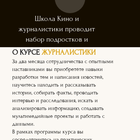
Школа Кино и
журналистики проводит
набор подростков и
взрослых.
О КУРСЕ
ЖУРНАЛИСТИКИ
Приём заявок открыт
За два месяца сотрудничества с опытными
с 01 августа 2024г.
наставниками вы приобретёте навыки
разработки тем и написания новостей,
научитесь находить и рассказывать
истории, собирать факты, проводить
интервью и расследования, искать и
анализировать информацию, создавать
мультимедийные проекты и работать с
Каждый участник
напишет свою
данными.
собственную статью, которая
В рамках программы курса вы
будет опубликована в одном или
сосредоточитесь на практических