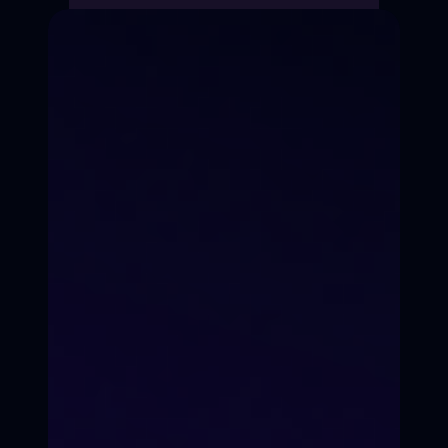
Предпродакш
н
Съёмки
Постпродакшн
РЕЛИЗ