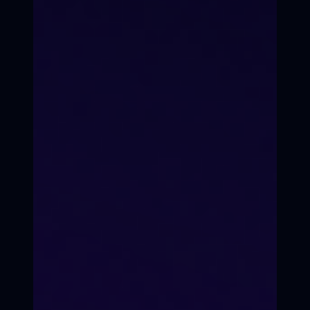
Вы станете мастером
продакшена, уверенным в себе
продюсером
Системность
Ты не просто слушаешь
лекции, а ведёшь свой проект
от А до Я.
Реальный бюджет
Составляем смету на основе
реальных цен этого года.
Экспертная сеть
За 10 месяцев познакомишься