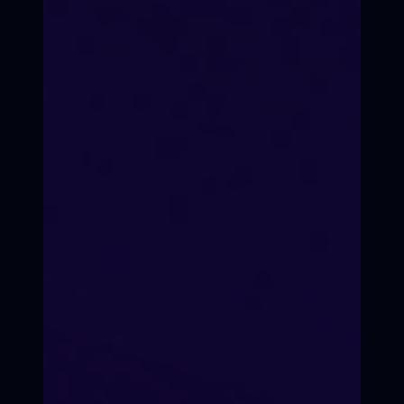
с юристами, бухгалтерами,
дистрибьюторами.
Гарантия результата
Продюсерский бук (сценарий,
смета, план продвижения,
список инвесторов).
Записаться на курс