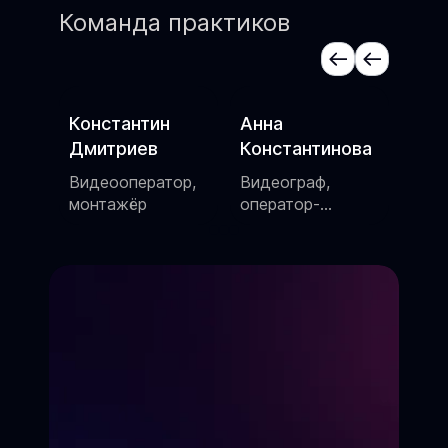
Команда практиков
Анна
Алексей Котов
Яна
Константинова
Сценарист,
Актр
шоумен
режи
ор,
Видеограф,
пос
оператор-
постановщик