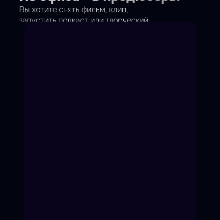
Вы хотите снять фильм, клип,
запустить подкаст или творческий
стартап?
Или сменить профессию на
продюсирование?
Мы дадим системные знания: от
поиска денег до дистрибуции.
Никакой воды — только
инструменты, которые работают.
Начать карьеру продюсера