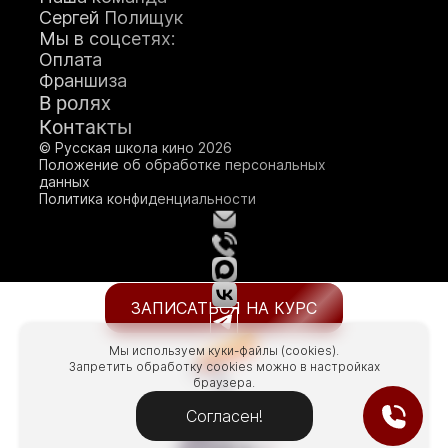
Сергей Полищук
Мы в соцсетях:
Оплата
Франшиза
О школе кино
В ролях
Контакты
Генеральный продюсер
© Русская школа кино 2026
Яна Ламберт
Положение об обработке персональных
данных
Политика конфиденциальности
ЗАПИСАТЬСЯ НА КУРС
Мы используем куки-файлы (cookies).
Запретить обработку cookies можно в настройках
браузера.
Согласен!