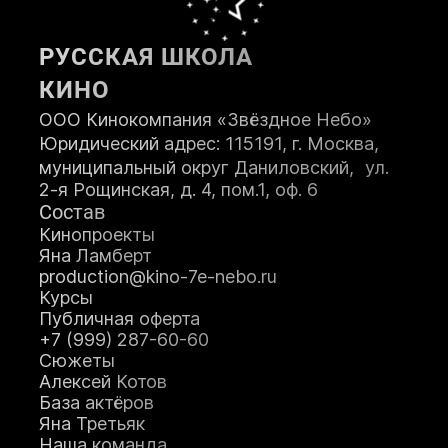
Возраст:
РУССКАЯ ШКОЛА
КИНО
Телефон:
ООО Кинокомпания «Звёздное Небо»
Юридический адрес: 115191, г. Москва,
муниципальный округ Даниловский, ул.
2-я Рощинская, д. 4, пом.1, оф. 6
Состав
Кинопроекты
ЗАПИСАТЬСЯ НА КУРС
Яна Ламберт
production@kino-7e-nebo.ru
Курсы
Я принимаю
Положение
и даю
Публичная оферта
Согласие
на обработку персональных
+7 (999) 287-60-60
данных.
Сюжеты
Я соглашаюсь с условиями
Оферты
.
Алексей Котов
База актёров
Яна Третьяк
Наша команда