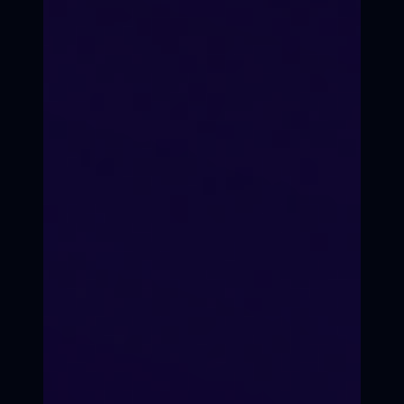
с юристами, бухгалтерами,
дистрибьюторами.
Гарантия результата
Продюсерский бук (сценарий,
смета, план продвижения,
список инвесторов).
Записаться на курс