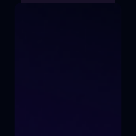
Предпродакш
н
Съёмки
Постпродакшн
РЕЛИЗ