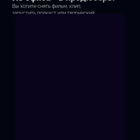
Вы хотите снять фильм, клип,
запустить подкаст или творческий
стартап?
Или сменить профессию на
продюсирование?
Мы дадим системные знания: от
поиска денег до дистрибуции.
Никакой воды — только
инструменты, которые работают.
Начать карьеру продюсера