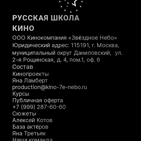
Возраст:
РУССКАЯ ШКОЛА
КИНО
Телефон:
ООО Кинокомпания «Звёздное Небо»
Юридический адрес: 115191, г. Москва,
муниципальный округ Даниловский, ул.
2-я Рощинская, д. 4, пом.1, оф. 6
Состав
Кинопроекты
ЗАПИСАТЬСЯ НА КУРС
Яна Ламберт
production@kino-7e-nebo.ru
Курсы
Я принимаю
Положение
и даю
Публичная оферта
Согласие
на обработку персональных
+7 (999) 287-60-60
данных.
Сюжеты
Я соглашаюсь с условиями
Оферты
.
Алексей Котов
База актёров
Яна Третьяк
Наша команда