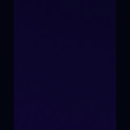
Вы станете мастером
продакшена, уверенным в себе
продюсером
Системность
Ты не просто слушаешь
лекции, а ведёшь свой проект
от А до Я.
Реальный бюджет
Составляем смету на основе
реальных цен этого года.
Экспертная сеть
За 10 месяцев познакомишься