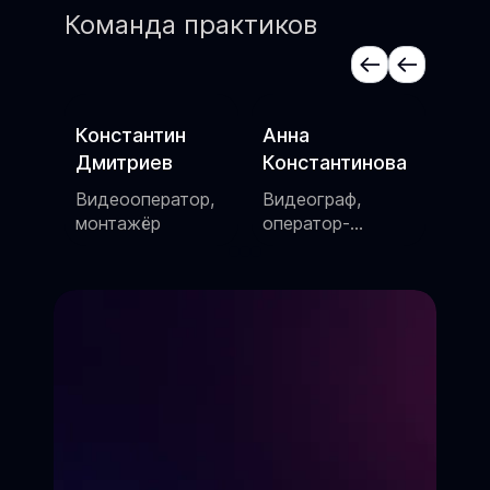
Команда практиков
Константин
Анна
Але
Дмитриев
Константинова
Сцен
шоу
Видеооператор,
Видеограф,
,
монтажёр
оператор-
постановщик