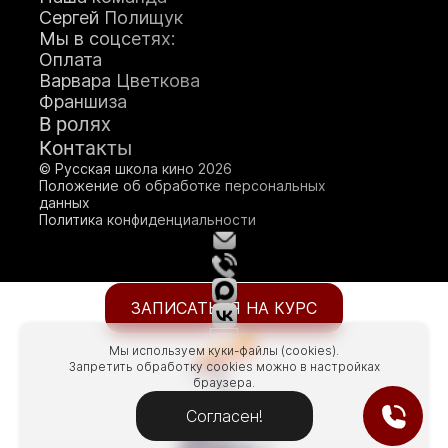
Сергей Полищук
Мы в соцсетях:
Оплата
Варвара Цветкова
О школе кино
Франшиза
В ролях
Генеральный продюсер
Контакты
Яна Ламберт
© Русская школа кино 2026
Положение об обработке персональных
данных
Политика конфиденциальности
ЗАПИСАТЬСЯ НА КУРС
Мы используем куки-файлы (cookies).
Запретить обработку cookies можно в настройках
браузера.
Согласен!