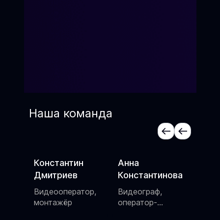
Наша команда
Анна
Алексей Котов
Яна
Константинова
Сценарист,
Актр
шоумен
режи
ор,
Видеограф,
пос
оператор-
постановщик