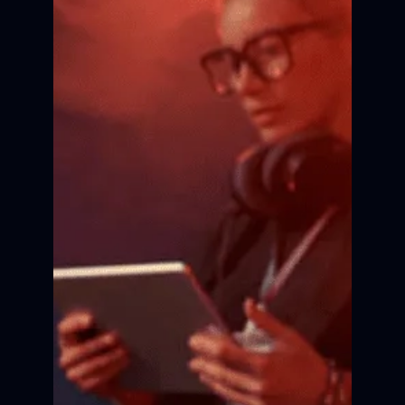
Актёрское мастерство
Сцена
Сцена
Сцена
Сцена
Сцена
Сцена
Кадр
Кадр
Кадр
Кадр
Кадр
Кадр