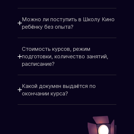
Подарочный сертификат от Русской
набора группы
Школы Кино - это всегда радость и
Группа до 15 человек
восторг, море эмоций, счастье и
Старт подготовки
Можно ли поступить в Школу Кино
слова благодарности!
Состав группы
Сделайте подарок от души для
ребёнку без опыта?
родных, любимых, близких людей.
ЗАПИСАТЬСЯ НА КУРС
Поздравьте коллег, партнёров так,
чтобы остались яркие
Стоимость курсов, режим
воспоминания!
подготовки, количество занятий,
Подарочный сертификат
расписание?
Какой докумен выдаётся по
окончании курса?