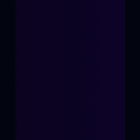
Я принимаю
Положение
и даю
Согласие
на обработку персональных
данных.
Я соглашаюсь с условиями
Оферты
.
"Только Китай"
"Вторник"
"Плотная неделя"
"Предательница"
"Большая закупка"
"Дорогой дневник"
Яна Ламберт
О школе кино