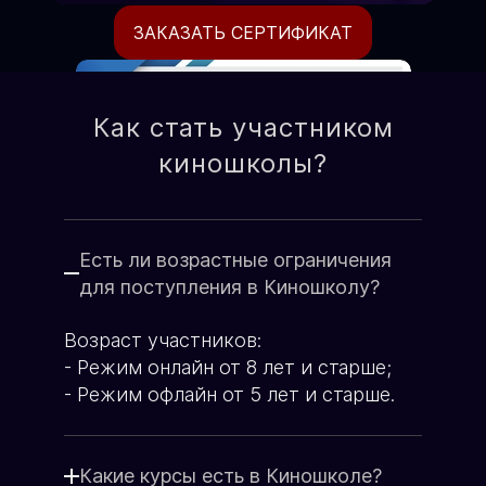
ЗАКАЗАТЬ СЕРТИФИКАТ
Как стать участником
киношколы?
Есть ли возрастные ограничения
для поступления в Киношколу?
Возраст участников:
Формат подготовки
- Режим онлайн от 8 лет и старше;
Очно-оффлайн / он-лайн
- Режим офлайн от 5 лет и старше.
по видеоконференции.
Со стоимостью курсов можно
ознакомиться на странице оплаты
Какие курсы есть в Киношколе?
Ежемесячно, по факту