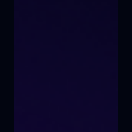
7-е Небо