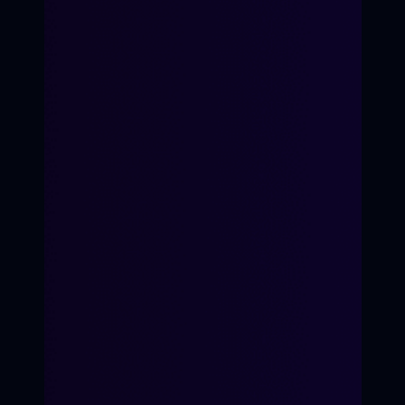
Мы ценим человеческую
аутентичность и находим к
Имя родителя:
каждому индивидуальный подход.
Генеральный продюсер
Возраст ребёнка:
Телефон:
ЗАПИСАТЬСЯ НА КУРС
Пример текста...