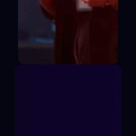
Режиссура
Сценарное дело
Видеоблогинг
Телеведущий
Продюсирование