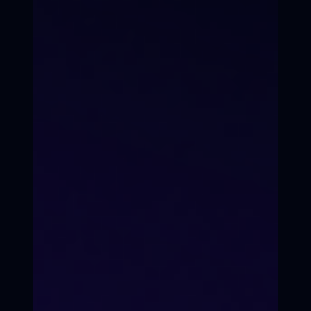
— это обязательно»)
Артикуляция, дикция, интонация.
Работа над ролью, отрывком или
монологом. Итоговая презентация для
родителей/друзей.
Запишитесь на пробное
занятие.
Запись на пробное занятие