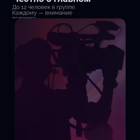
До 12 человек в группе.
Каждому — внимание
педагога.
Видеозапись прогресса.
Вы увидите свое
выступление «до» и «после»
Удобная студия в центре.
Зеркала, сцена, парковка.
Никакой «клоунады» и
унижений.
У нас бережная психика
и безоценочная среда.
Записаться на курс