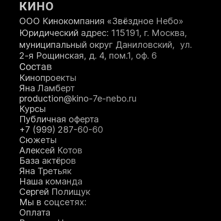
КИНО
ООО Кинокомпания «Звёздное Небо»
Юридический адрес: 115191, г. Москва,
муниципальный округ Даниловский, ул.
2-я Рощинская, д. 4, пом.1, оф. 6
ЗАПИСАТЬСЯ НА КУРС
Состав
Кинопроекты
Яна Ламберт
production@kino-7e-nebo.ru
Я принимаю
Положение
и даю
Согласие
на обработку персональных
Курсы
данных.
Публичная оферта
+7 (999) 287-60-60
Я соглашаюсь с условиями
Оферты
.
Сюжеты
Алексей Котов
База актёров
Яна Третьяк
Наша команда
Сергей Полищук
Мы в соцсетях:
Оплата
О школе кино