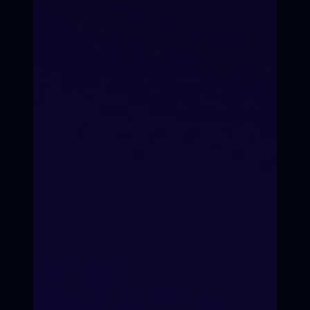
Вы станете мастером эфира,
уверенным в себе телеведущим
Постановка голоса
Ты перестаёшь
«играть ведущего».
Ты им становишься
10 эфиров за год
Не один, а 10 тренировочных
эфиров. Каждый раз страха
меньше.
Поддержка команды