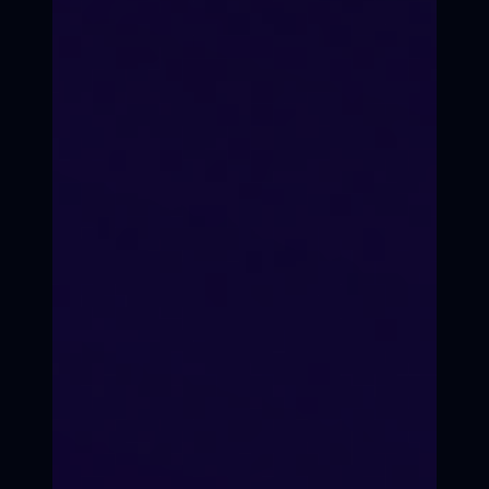
Твоя группа — это «редакция». Вы
растущие вместе журналисты.
Спокойный ритм
Можно болеть, путешествовать,
сдавать сессии. Всё успеешь.
Записаться на курс