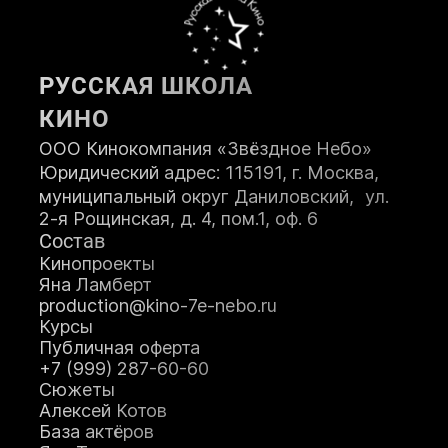
Возраст:
РУССКАЯ ШКОЛА
Телефон:
КИНО
ООО Кинокомпания «Звёздное Небо»
Юридический адрес: 115191, г. Москва,
муниципальный округ Даниловский, ул.
2-я Рощинская, д. 4, пом.1, оф. 6
Состав
ЗАПИСАТЬСЯ НА КУРС
Кинопроекты
Яна Ламберт
production@kino-7e-nebo.ru
Я принимаю
Положение
и даю
Курсы
Согласие
на обработку персональных
Публичная оферта
данных.
+7 (999) 287-60-60
Я соглашаюсь с условиями
Оферты
.
Сюжеты
Алексей Котов
База актёров