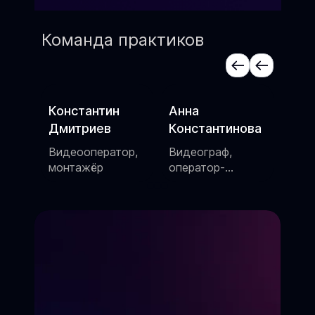
Команда практиков
Константин
Анна
Але
Дмитриев
Константинова
Сцен
шоу
Видеооператор,
Видеограф,
,
монтажёр
оператор-
постановщик