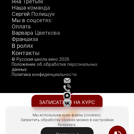
Яна Третьяк
Наша команда
Сергей Полищук
Мы в соцсетях:
Оплата
Варвара Цветкова
Франшиза
О школе кино
В ролях
Генеральный продюсер
Контакты
Яна Ламберт
© Русская школа кино 2026
Положение об обработке персональных
данных
Политика конфиденциальности
ЗАПИСАТЬСЯ НА КУРС
Мы используем куки-файлы (cookies).
Запретить обработку cookies можно в настройках
браузера.