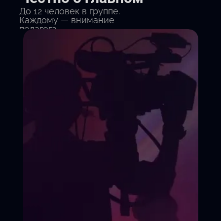
До 12 человек в группе.
Каждому — внимание
педагога.
Видеозапись прогресса.
Вы увидите свое
выступление «до» и «после»
Удобная студия в центре.
Зеркала, сцена, парковка.
Никакой «клоунады» и
унижений.
У нас бережная психика
и безоценочная среда.
Записаться на курс