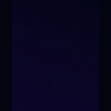
— это обязательно»)
Артикуляция, дикция, интонация.
Работа над ролью, отрывком или
монологом. Итоговая презентация для
родителей/друзей.
Запишитесь на пробное
занятие.
Запись на пробное занятие