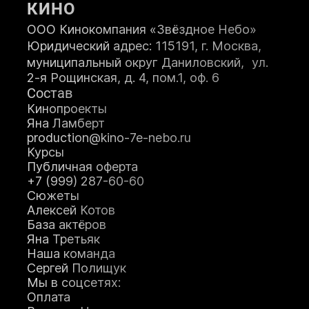
КИНО
ООО Кинокомпания «Звёздное Небо»
Юридический адрес: 115191, г. Москва,
муниципальный округ Даниловский, ул.
2-я Рощинская, д. 4, пом.1, оф. 6
ЗАПИСАТЬСЯ НА КУРС
Состав
Кинопроекты
Яна Ламберт
production@kino-7e-nebo.ru
Я принимаю
Положение
и даю
Согласие
на обработку персональных
Курсы
данных.
Публичная оферта
+7 (999) 287-60-60
Я соглашаюсь с условиями
Оферты
.
Сюжеты
Алексей Котов
База актёров
Яна Третьяк
Наша команда
Сергей Полищук
Мы в соцсетях:
Оплата
О школе кино