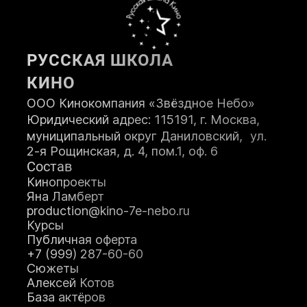
Возраст:
РУССКАЯ ШКОЛА
Телефон:
КИНО
ООО Кинокомпания «Звёздное Небо»
Юридический адрес: 115191, г. Москва,
муниципальный округ Даниловский, ул.
2-я Рощинская, д. 4, пом.1, оф. 6
Состав
ЗАПИСАТЬСЯ НА КУРС
Кинопроекты
Яна Ламберт
production@kino-7e-nebo.ru
Я принимаю
Положение
и даю
Курсы
Согласие
на обработку персональных
Публичная оферта
данных.
+7 (999) 287-60-60
Я соглашаюсь с условиями
Оферты
.
Сюжеты
Алексей Котов
База актёров