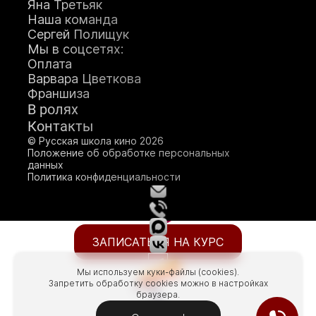
Яна Третьяк
Наша команда
Сергей Полищук
Мы в соцсетях:
Оплата
Варвара Цветкова
Франшиза
О школе кино
В ролях
Генеральный продюсер
Контакты
Яна Ламберт
© Русская школа кино 2026
Положение об обработке персональных
данных
Политика конфиденциальности
ЗАПИСАТЬСЯ НА КУРС
Мы используем куки-файлы (cookies).
Запретить обработку cookies можно в настройках
браузера.