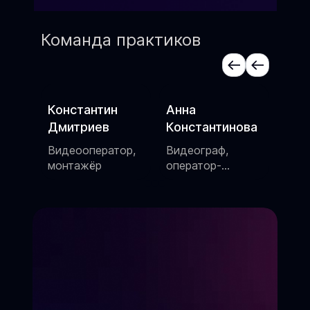
Команда практиков
Константин
Анна
Але
Дмитриев
Константинова
Сцен
шоу
Видеооператор,
Видеограф,
,
монтажёр
оператор-
постановщик