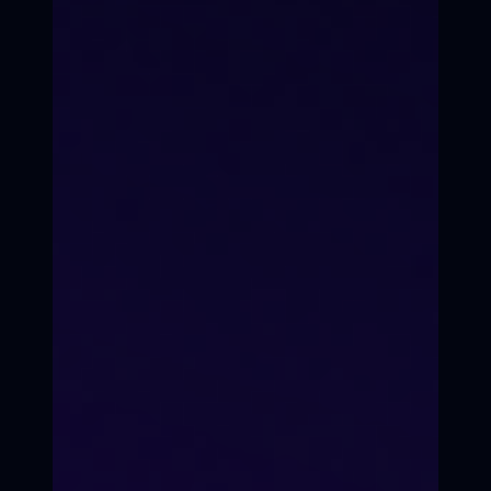
Вы станете мастером пера,
уверенным в себе сценаристом
Привычка
Навык закрепляется.
Ты начнёшь мыслить
сценариями автоматически.
3 черновика
Ты перепишешь свою
историю трижды.
Каждый раз лучше.