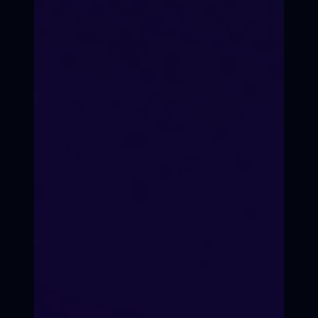
Сообщество
Твоя «сценарная комната» на год.
Растёте вместе.
Без спешки
Можно болеть, путешествовать,
сдавать сессии. Всё успеешь.
Записаться на курс