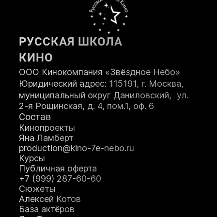
Возраст:
РУССКАЯ ШКОЛА
Телефон:
КИНО
ООО Кинокомпания «Звёздное Небо»
Юридический адрес: 115191, г. Москва,
муниципальный округ Даниловский, ул.
2-я Рощинская, д. 4, пом.1, оф. 6
Состав
ЗАПИСАТЬСЯ НА КУРС
Кинопроекты
Яна Ламберт
production@kino-7e-nebo.ru
Я принимаю
Положение
и даю
Курсы
Согласие
на обработку персональных
Публичная оферта
данных.
+7 (999) 287-60-60
Я соглашаюсь с условиями
Оферты
.
Сюжеты
Алексей Котов
База актёров