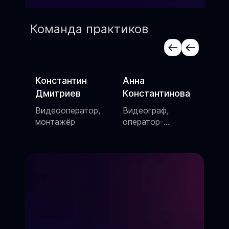
Команда практиков
Константин
Анна
Але
Дмитриев
Константинова
Сцен
шоу
Видеооператор,
Видеограф,
,
монтажёр
оператор-
постановщик