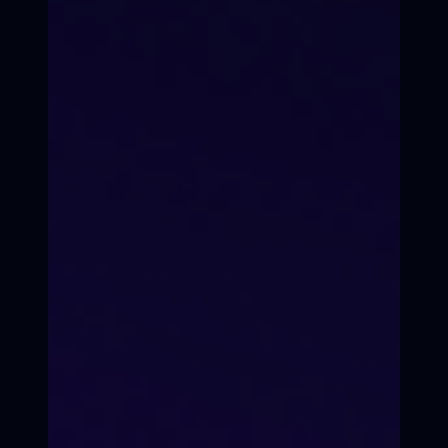
Вы станете мастером эфира,
уверенным в себе телеведущим
Постановка голоса
Ты перестаёшь
«играть ведущего».
Ты им становишься
10 эфиров за год
Не один, а 10 тренировочных
эфиров. Каждый раз страха
меньше.
Поддержка команды