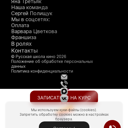
Яна Третьяк
Наша команда
Сергей Полищук
Мы в соцсетях:
Оплата
Варвара Цветкова
Франшиза
О школе кино
В ролях
Генеральный продюсер
Контакты
Яна Ламберт
© Русская школа кино 2026
Положение об обработке персональных
данных
Политика конфиденциальности
ЗАПИСАТЬСЯ НА КУРС
Мы используем куки-файлы (cookies).
Запретить обработку cookies можно в настройках
браузера.