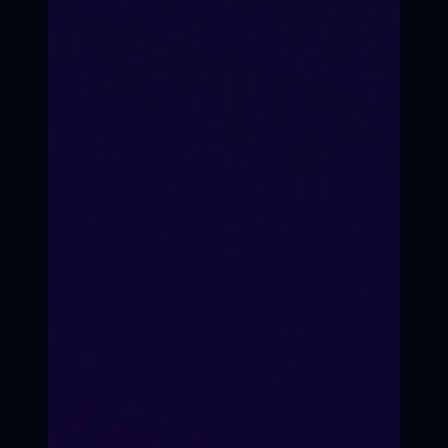
Твоя группа — это «редакция». Вы
растущие вместе журналисты.
Спокойный ритм
Можно болеть, путешествовать,
сдавать сессии. Всё успеешь.
Записаться на курс