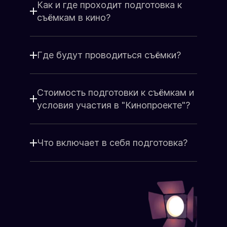
Я принимаю
Положение
и даю
Как и где проходит подготовка к
Согласие
на обработку персональных
съёмкам в кино?
данных.
Я соглашаюсь с условиями
Оферты
.
Где будут проводиться съёмки?
Стоимость подготовки к съёмкам и
условия участия в "Кинопроекте"?
Что включает в себя подготовка?