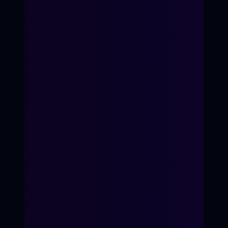
7-е Небо
Время перемен
Кинопроект
Для детей 8-14 лет
Для подростков 14-17 лет
«Волшебство первых
ролей»
«Твой голос в кадре»
Кинопроект
ХОЧУ УЧАСТВОВАТЬ
ХОЧУ ПЕРЕМЕН