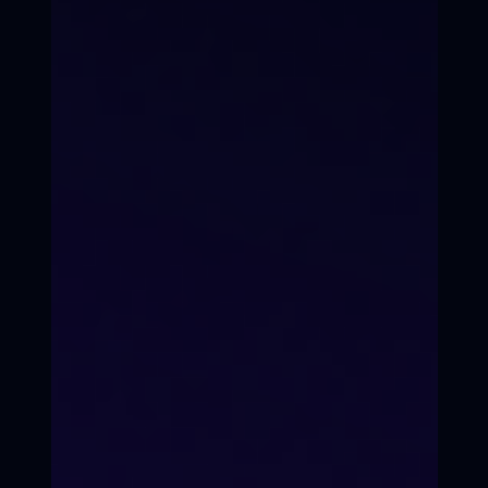
детей и подростков 8 - 17 лет
в Первый Всероссийский он-
лайн / офф-лайн
"Кинопроект"
Осталось 3 места в группе