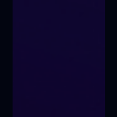
Формат подготовки
Очно-оффлайн / он-лайн
по видеоконференции.
Со стоимостью участия в
кинопроекте можно ознакомиться
на странице оплаты
Ежемесячно, по факту
набора группы
ЗАНЯТЬ МЕСТО В
Группа до 15 человек
Старт подготовки
КАДРЕ
Состав группы
ПРИНЯТЬ УЧАСТИЕ