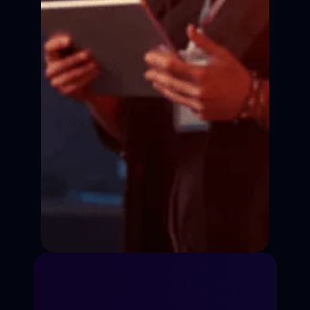
Сцена
Сцена
Сцена
Кадр
Кадр
Кадр
Кадр
Сценическая речь
Импровизация
Работа на кинокамеру