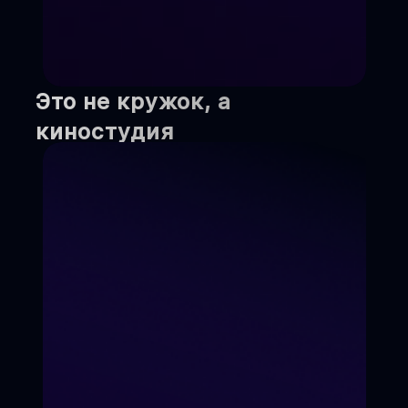
Это не кружок, а
киностудия
Мы не учим "для галочки".
Мы создаём реальный
кинопродукт, который
увидит вся страна.