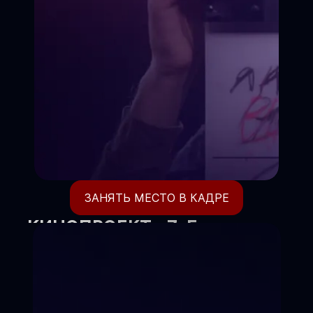
ЗАНЯТЬ МЕСТО В КАДРЕ
КИНОПРОЕКТ «7-Е
НЕБО»
Где ваш ребёнок становится
режиссёром своей жизни.
Киношкола объявляет набор