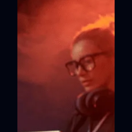
Сертификат об участии в
кинопроекте.
Внесение портфолио в
актёрскую базу.
Трансляция сюжета на
Всероссийских фестивалях.
Главная премьера
в жизни
Актёрское мастерство
Все это за 10 месяцев
ПРИНЯТЬ УЧАСТИЕ
одного кинопроекта.
КАСТИНГ
ПОДГОТОВКА
РЕПИТИЦИИ
СЪЁМКА
Сцена