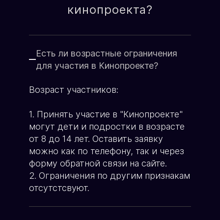
О школе кино
кинопроекта?
Имя родителя:
Генеральный продюсер
ХОЧУ УЧАСТВОВАТЬ
Яна Ламберт
ХОЧУ ПЕРЕМЕН
Есть ли возрастные ограничения
Возраст ребёнка:
для участия в Кинопроекте?
Возраст участников:
Телефон:
1. Принять участие в "Кинопроекте"
могут дети и подростки в возрасте
от 8 до 14 лет. Оставить заявку
можно как по телефону, так и через
форму обратной связи на сайте.
ЗАПИСЬ В КИНОПРОЕКТ
2. Ограничения по другим признакам
отсутстсвуют.
Пример текста...