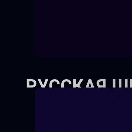
РУССКАЯ Ш
г. КЫЗЫЛ
Киношкола объявляет набор д