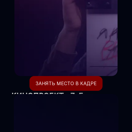
ЗАНЯТЬ МЕСТО В КАДРЕ
КИНОПРОЕКТ «7-Е
НЕБО»
Где ваш ребёнок становится
режиссёром своей жизни.
Киношкола объявляет набор