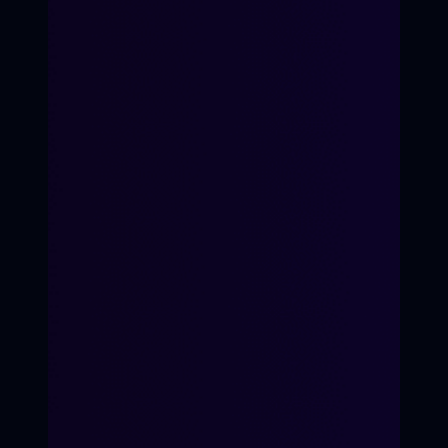
7-е Небо
Время перемен
Кинопроект
Для детей 8-14 лет
Для подростков 14-17 лет
«Волшебство первых
ролей»
«Твой голос в кадре»
Кинопроект
ХОЧУ УЧАСТВОВАТЬ
ХОЧУ ПЕРЕМЕН