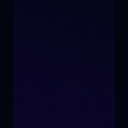
детей и подростков 8 - 17 лет
в Первый Всероссийский он-
лайн / офф-лайн
"Кинопроект"
Осталось 3 места в группе