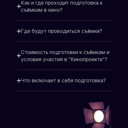
Я принимаю
Положение
и даю
Как и где проходит подготовка к
Согласие
на обработку персональных
съёмкам в кино?
данных.
Я соглашаюсь с условиями
Оферты
.
Где будут проводиться съёмки?
Стоимость подготовки к съёмкам и
условия участия в "Кинопроекте"?
Что включает в себя подготовка?