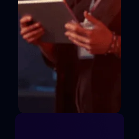
Сцена
Сцена
Сцена
Кадр
Кадр
Кадр
Кадр
Сценическая речь
Импровизация
Работа на кинокамеру