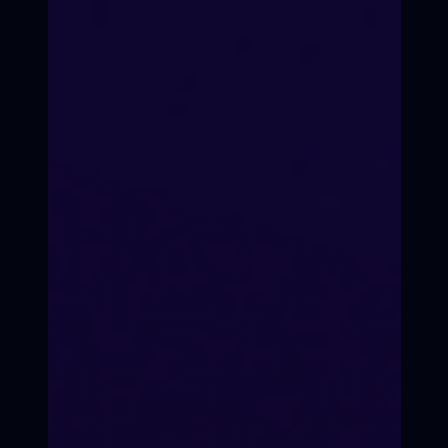
Формат подготовки
Очно-оффлайн / он-лайн
по видеоконференции.
Со стоимостью участия в
кинопроекте можно ознакомиться
на странице оплаты
Ежемесячно, по факту
набора группы
ЗАНЯТЬ МЕСТО В
Группа до 15 человек
Старт подготовки
КАДРЕ
Состав группы
ПРИНЯТЬ УЧАСТИЕ