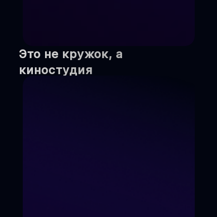
Это не кружок, а
киностудия
Мы не учим "для галочки".
Мы создаём реальный
кинопродукт, который
увидит вся страна.