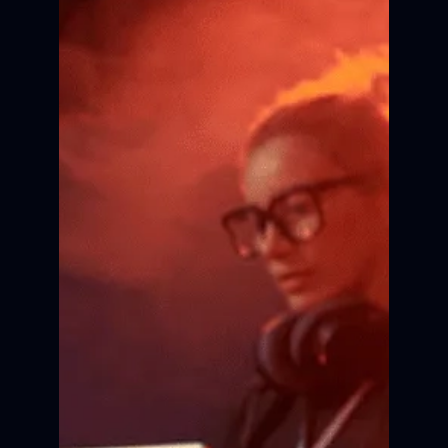
Сертификат об участии в
кинопроекте.
Внесение портфолио в
актёрскую базу.
Трансляция сюжета на
Всероссийских фестивалях.
Главная премьера
в жизни
Актёрское мастерство
Все это за 10 месяцев
ПРИНЯТЬ УЧАСТИЕ
одного кинопроекта.
КАСТИНГ
ПОДГОТОВКА
РЕПИТИЦИИ
СЪЁМКА
Сцена