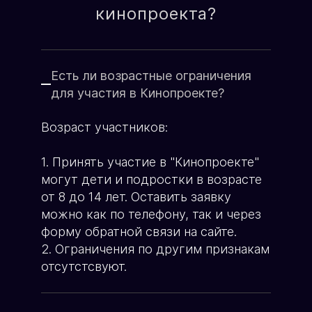
О школе кино
кинопроекта?
Имя родителя:
Генеральный продюсер
ХОЧУ УЧАСТВОВАТЬ
Яна Ламберт
ХОЧУ ПЕРЕМЕН
Есть ли возрастные ограничения
Возраст ребёнка:
для участия в Кинопроекте?
Возраст участников:
Телефон:
1. Принять участие в "Кинопроекте"
могут дети и подростки в возрасте
от 8 до 14 лет. Оставить заявку
можно как по телефону, так и через
форму обратной связи на сайте.
ЗАПИСЬ В КИНОПРОЕКТ
2. Ограничения по другим признакам
отсутстсвуют.
Пример текста...