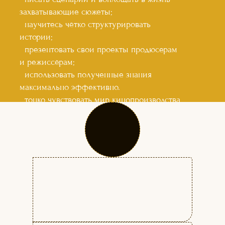
захватывающие сюжеты;
-
научитесь чётко структурировать
истории;
-
презентовать свои проекты продюсерам
и режиссёрам;
-
использовать полученные знания
максимально эффективно.
-
тонко чувствовать мир кинопроизводства
и исскуства;
-
правильно использовать сценарные
приёмы (интрига, ход сюжетной линии,
герои, диалоги);
-
работать с редакторскими правками
-
грамотно разбираться в правилах
передачи авторских прав на сценарий;
-
взаимодействовать с актёрами на
съёмочной площадке.