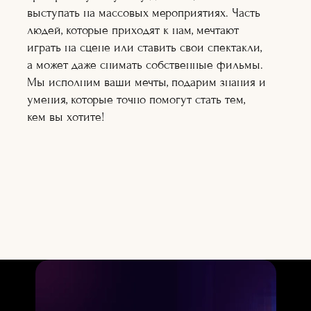
Подробнее
выступать на массовых мероприятиях. Часть
Подробнее
людей, которые приходят к нам, мечтают
Подробнее
Подробне
играть на сцене или ставить свои спектакли,
е
а может даже снимать собственные фильмы.
Подробне
е
Мы исполним ваши мечты, подарим знания и
Подробнее
умения, которые точно помогут стать тем,
Подробнее
Подробнее
кем вы хотите!