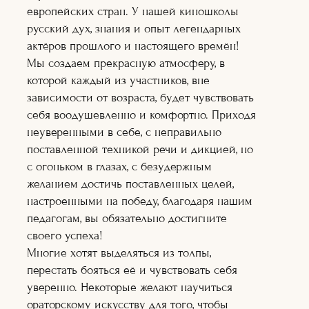
европейских стран. У нашей киношколы
русский дух, знания и опыт легендарных
актёров прошлого и настоящего времён!
Мы создаем прекрасную атмосферу, в
Актёрское
которой каждый из участников, вне
мастерство
зависимости от возраста, будет чувствовать
Оператор+монт
аж
себя воодушевленно и комфортно. Приходя
Режиссура
неуверенными в себе, с неправильно
Художник по
поставленной техникой речи и дикцией, но
гриму
Теле-
с огоньком в глазах, с безудержным
радиоведущий
желанием достичь поставленных целей,
Ораторское
настроенными на победу, благодаря нашим
искусство
Кинопроект+съё
педагогам, вы обязательно достигните
мка
своего успеха!
Сценарное дело
Многие хотят выделяться из толпы,
Видеоблогер
перестать бояться её и чувствовать себя
Журналистика
Подробнее
уверенно. Некоторые желают научиться
Подробне
ораторскому искусству для того, чтобы
е