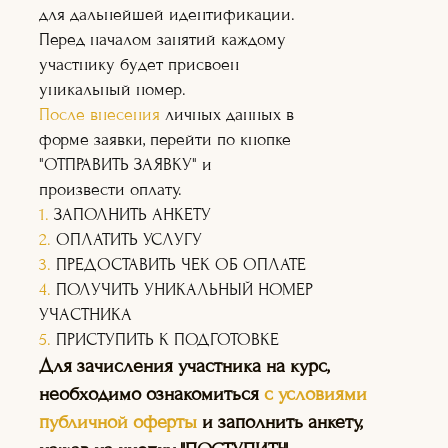
для дальнейшей идентификации.
Перед началом занятий каждому
ДЛЯ КОГО ЭТОТ КУРС:
участнику будет присвоен
ВЫ БУДЕТЕ УМЕТЬ:
уникальный номер.
После внесения
личных данных в
форме заявки, перейти по кнопке
"ОТПРАВИТЬ ЗАЯВКУ" и
произвести оплату.
1.
ЗАПОЛНИТЬ АНКЕТУ
2.
ОПЛАТИТЬ УСЛУГУ
3.
ПРЕДОСТАВИТЬ ЧЕК ОБ ОПЛАТЕ
4.
ПОЛУЧИТЬ УНИКАЛЬНЫЙ НОМЕР
УЧАСТНИКА
5.
ПРИСТУПИТЬ К ПОДГОТОВКЕ
Для зачисления участника на курс,
необходимо ознакомиться
с условиями
публичной оферты
и заполнить анкету,