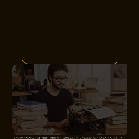
Образовательная лицензия № Л035-01298-77/01084709 от 06. 03. 2024 г.