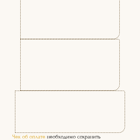
Курсы сценарного мастерства - это
возможность для всех желающих
научиться создавать сценарии для
фильмов, телешоу, рекламных роликов и
других проектов. В процессе обучения вы
узнаете о том, как правильно организовать
работу над сценарием, какие техники и
методы использовать для создания
интересных сюжетов и персонажей.
На курсах вы изучите основные принципы
написания сценариев, научитесь работать
с различными жанрами, создавать диалоги
и описание персонажей. Вы также
получите практические советы и
рекомендации от опытных сценаристов,
которые помогут вам улучшить свои
навыки и стать настоящим
профессионалом в своей области.
Чек об оплате
необходимо сохранить