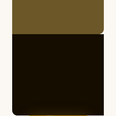
Школа Кино объявляет
набор детей и взрослых на
10 месяцев.
Курсы сценарного
мастерства.
КУРС:
"СЦЕНАРИСТ"