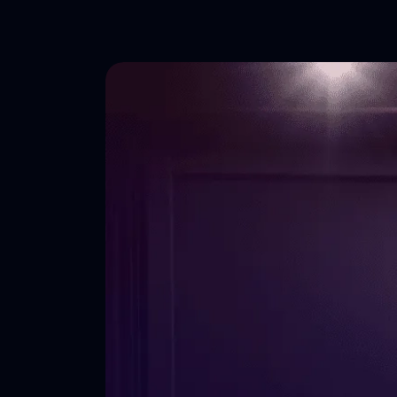
7-е Небо
Курсы киношколы
Для детей и взрослых
Время перемен