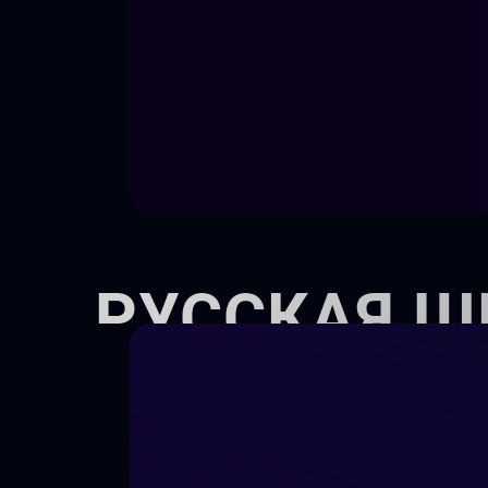
РУССКАЯ Ш
Киношкола объявляет набор д
и взрослых на курсы