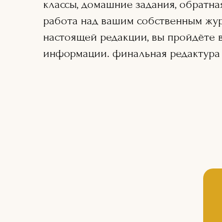
классы, домашние задания, обратна
работа над вашим собственным жур
настоящей редакции, вы пройдёте в
информации. финальная редактура 
ВОЙТИ | РЕГИСТРАЦИЯ
Образовательная лицензия № Л035-
01298-77/01084709 от 06. 03. 2024 г.