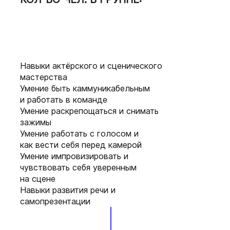
СТОИМОСТЬ УЧАСТИЯ: ₽
Ежемесячно, по факту
набора группы.
Очно-оффлайн / он-лайн
по видеоконференции.
Навыки актёрского и сценического
мастерства
Группа до 15
Умение быть каммуникабельным
участников.
и работать в команде
УСЛОВИЯ ПОСТУПЛЕНИЯ
Умение раскрепощаться и снимать
зажимы
Умение работать с голосом и
как вести себя перед камерой
Умение импровизировать и
чувствовать себя уверенным
на сцене
Навыки развития речи и
самопрезентации