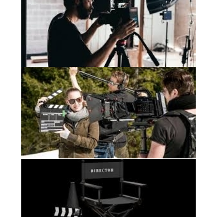
красиво двигаться
КАЖДЫЙ УЧАСТНИК
ПРИОБРЕТЁТ:
1.
2.
3.
4.
5.
6.
7.
8.