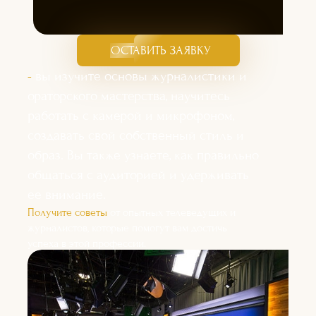
ОСТАВИТЬ ЗАЯВКУ
-
вы изучите основы журналистики и
ораторского мастерства, научитесь
работать с камерой и микрофоном,
создавать свой собственный стиль и
образ. Вы также узнаете, как правильно
общаться с аудиторией и удерживать
ее внимание.
Получите советы
от опытных телеведущих и
журналистов, которые помогут вам достичь
успеха в этой профессии.