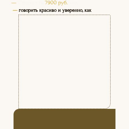
—
Стоимость
7900 руб.
/мес.
—
говорить красиво и уверенно, как
профессиональные теле-радиоведущие;
озвучивать фильмы, мультфильмы,
рекламу; выступать на публике.
БУДЕМ РАБОТАТЬ НАД:
НАУЧИМ ВАС:
+
Постановкой и коррекцией
речи
+
Развитием творческих
способностей
+
Снятием зажимов
+
Социальной адаптацией
+
Приобретением
коммуникативных навыков