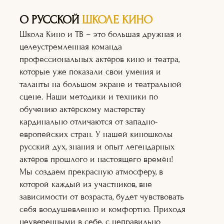
О РУССКОЙ
ШКОЛЕ КИНО
Школа Кино и ТВ – это большая дружная и
целеустремленная команда
профессиональных актёров кино и театра,
которые уже показали свои умения и
таланты на большом экране и театральной
сцене. Наши методики и техники по
обучению актёрскому мастерству
кардинально отличаются от западно-
европейских стран. У нашей киношколы
русский дух, знания и опыт легендарных
актёров прошлого и настоящего времён!
Мы создаем прекрасную атмосферу, в
Актёрское
которой каждый из участников, вне
мастерство
зависимости от возраста, будет чувствовать
Оператор+монт
аж
себя воодушевленно и комфортно. Приходя
Режиссура
неуверенными в себе, с неправильно