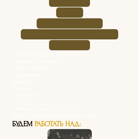
Постановкой и коррекцией речи
Социальной адаптацией
Снятием зажимов
Координацией
Реакцией
Памятью
и мн. другим
Слухом
Развитием творческих способностей
Приобретением коммуникативных навыков
БУДЕМ
РАБОТАТЬ НАД: