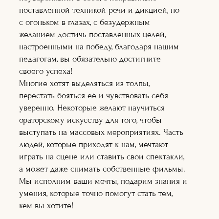
Художник по
поставленной техникой речи и дикцией, но
гриму
Теле-
с огоньком в глазах, с безудержным
радиоведущий
желанием достичь поставленных целей,
Ораторское
настроенными на победу, благодаря нашим
искусство
Кинопроект+съё
педагогам, вы обязательно достигните
мка
своего успеха!
Сценарное дело
Многие хотят выделяться из толпы,
Видеоблогер
перестать бояться её и чувствовать себя
Журналистика
Подробнее
уверенно. Некоторые желают научиться
Подробне
ораторскому искусству для того, чтобы
е
Подробнее
выступать на массовых мероприятиях. Часть
Подробнее
людей, которые приходят к нам, мечтают
Подробнее
Подробне
играть на сцене или ставить свои спектакли,
е
а может даже снимать собственные фильмы.
Подробне
е
Мы исполним ваши мечты, подарим знания и
Подробнее
умения, которые точно помогут стать тем,
Подробнее
Подробнее
кем вы хотите!