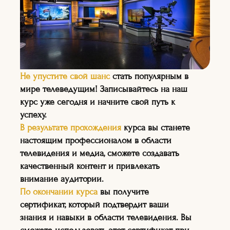
—
На курсе вы сможете
Не упустите свой шанс
стать популярным в
узнать о последних
мире телеведущим! Записывайтесь на наш
тенденциях в мире
курс уже сегодня и начните свой путь к
телевидения и
успеху.
медиаиндустрии, а также о
В результате прохождения
курса вы станете
том, как создавать
настоящим профессионалом в области
качественный контент.
телевидения и медиа, сможете создавать
качественный контент и привлекать
внимание аудитории.
По окончании курса
вы получите
сертификат, который подтвердит ваши
знания и навыки в области телевидения. Вы
НА КУРСЕ:
"ТЕЛЕВЕДУЩИХ"