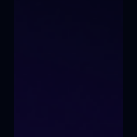
детей и подростков 8 - 17 лет
в Первый Всероссийский он-
лайн / офф-лайн
"Кинопроект"
Осталось 3 места в группе