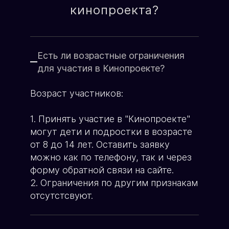
О школе кино
кинопроекта?
Имя родителя:
Генеральный продюсер
ХОЧУ УЧАСТВОВАТЬ
Яна Ламберт
ХОЧУ ПЕРЕМЕН
Есть ли возрастные ограничения
Возраст ребёнка:
для участия в Кинопроекте?
Возраст участников:
Телефон:
1. Принять участие в "Кинопроекте"
могут дети и подростки в возрасте
от 8 до 14 лет. Оставить заявку
можно как по телефону, так и через
форму обратной связи на сайте.
ЗАПИСЬ В КИНОПРОЕКТ
2. Ограничения по другим признакам
отсутстсвуют.
Пример текста...