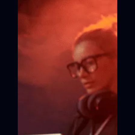
Сертификат об участии в
кинопроекте.
Внесение портфолио в
актёрскую базу.
Трансляция сюжета на
Всероссийских фестивалях.
Главная премьера
в жизни
Актёрское мастерство
Все это за 10 месяцев
ПРИНЯТЬ УЧАСТИЕ
одного кинопроекта.
КАСТИНГ
ПОДГОТОВКА
РЕПИТИЦИИ
СЪЁМКА
Сцена