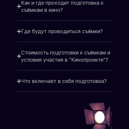
Я принимаю
Положение
и даю
Как и где проходит подготовка к
Согласие
на обработку персональных
съёмкам в кино?
данных.
Я соглашаюсь с условиями
Оферты
.
Где будут проводиться съёмки?
Стоимость подготовки к съёмкам и
условия участия в "Кинопроекте"?
Что включает в себя подготовка?