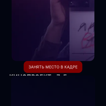
ЗАНЯТЬ МЕСТО В КАДРЕ
КИНОПРОЕКТ «7-Е
НЕБО»
Где ваш ребёнок становится
режиссёром своей жизни.
Киношкола объявляет набор