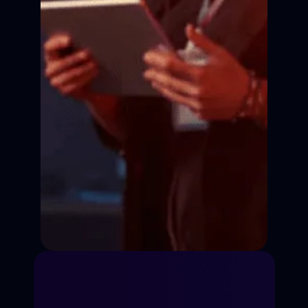
Сцена
Сцена
Сцена
Кадр
Кадр
Кадр
Кадр
Сценическая речь
Импровизация
Работа на кинокамеру