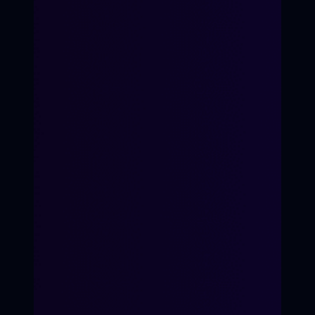
7-е Небо
Время перемен
Кинопроект
Для детей 8-14 лет
Для подростков 14-17 лет
«Волшебство первых
ролей»
«Твой голос в кадре»
Кинопроект
ХОЧУ УЧАСТВОВАТЬ
ХОЧУ ПЕРЕМЕН