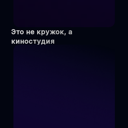
Это не кружок, а
киностудия
Мы не учим "для галочки".
Мы создаём реальный
кинопродукт, который
увидит вся страна.