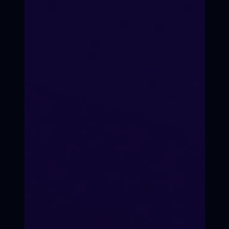
Формат подготовки
Очно-оффлайн / он-лайн
по видеоконференции.
Со стоимостью участия в
кинопроекте можно ознакомиться
на странице оплаты
Ежемесячно, по факту
набора группы
ЗАНЯТЬ МЕСТО В
Группа до 15 человек
Старт подготовки
КАДРЕ
Состав группы
ПРИНЯТЬ УЧАСТИЕ