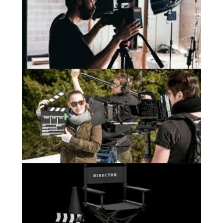
красиво двигаться
КАЖДЫЙ УЧАСТНИК
ПРИОБРЕТЁТ:
1.
2.
3.
4.
5.
6.
7.
8.