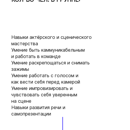
СТОИМОСТЬ УЧАСТИЯ: ₽
Ежемесячно, по факту
набора группы.
Очно-оффлайн / он-лайн
по видеоконференции.
Навыки актёрского и сценического
мастерства
Группа до 15
Умение быть каммуникабельным
участников.
и работать в команде
УСЛОВИЯ ПОСТУПЛЕНИЯ
Умение раскрепощаться и снимать
зажимы
Умение работать с голосом и
как вести себя перед камерой
Умение импровизировать и
чувствовать себя уверенным
на сцене
Навыки развития речи и
самопрезентации