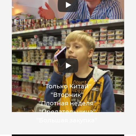
"Только Китай"
"Вторник"
"Плотная неделя"
"Предательница"
"Большая закупка"