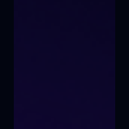
7-е Небо