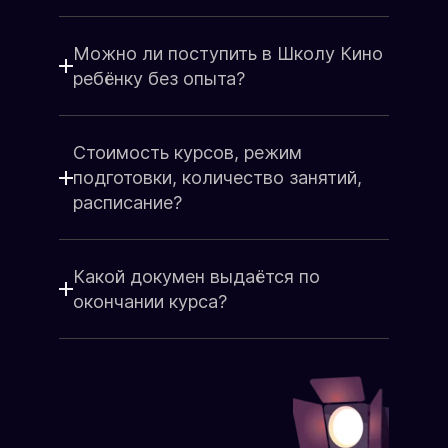
набора группы
Школы Кино - это всегда радость и
Группа до 15 человек
восторг, море эмоций, счастье и
Старт подготовки
Можно ли поступить в Школу Кино
слова благодарности!
Состав группы
Сделайте подарок от души для
ребёнку без опыта?
родных, любимых, близких людей.
ЗАПИСАТЬСЯ НА КУРС
Поздравьте коллег, партнёров так,
чтобы остались яркие
Стоимость курсов, режим
воспоминания!
подготовки, количество занятий,
Подарочный сертификат
расписание?
Какой докумен выдаётся по
окончании курса?