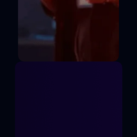
Режиссура
Сценарное дело
Видеоблогинг
Телеведущий
Журналистика