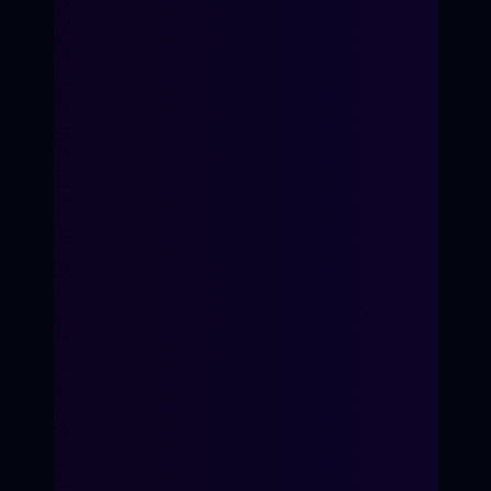
Я принимаю
Положение
и даю
Согласие
на обработку персональных
данных.
Я соглашаюсь с условиями
Оферты
.
"Только Китай"
"Вторник"
"Плотная неделя"
"Предательница"
"Большая закупка"
"Дорогой дневник"
Яна Ламберт
О школе кино