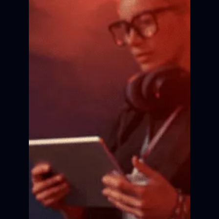
Актёрское мастерство
Сцена
Сцена
Сцена
Сцена
Сцена
Сцена
Кадр
Кадр
Кадр
Кадр
Кадр
Кадр