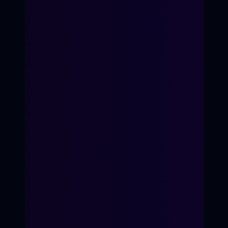
Мы ценим человеческую
аутентичность и находим к
Имя родителя:
каждому индивидуальный подход.
Генеральный продюсер
Возраст ребёнка:
Телефон:
ЗАПИСАТЬСЯ НА КУРС
Пример текста...