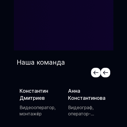
Наша команда
Анна
Алексей Котов
Яна
Константинова
Сценарист,
Актр
шоумен
режи
ор,
Видеограф,
пос
оператор-
постановщик