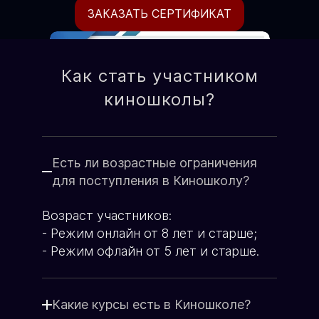
ЗАКАЗАТЬ СЕРТИФИКАТ
Как стать участником
киношколы?
Есть ли возрастные ограничения
для поступления в Киношколу?
Возраст участников:
Формат подготовки
- Режим онлайн от 8 лет и старше;
Очно-оффлайн / он-лайн
- Режим офлайн от 5 лет и старше.
по видеоконференции.
Со стоимостью курсов можно
ознакомиться на странице оплаты
Какие курсы есть в Киношколе?
Ежемесячно, по факту
Подарочный сертификат от Русской