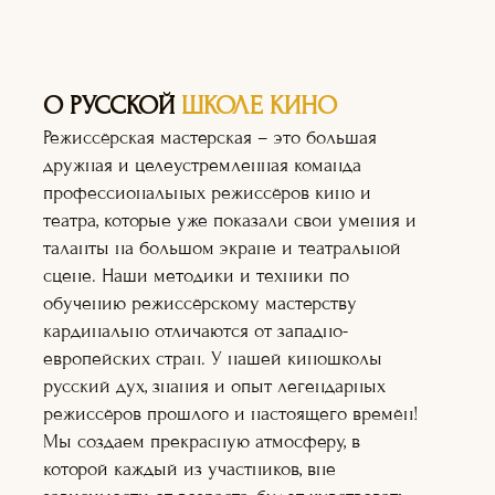
О РУССКОЙ
ШКОЛЕ КИНО
Режиссёрская мастерская – это большая
дружная и целеустремленная команда
профессиональных режиссёров кино и
театра, которые уже показали свои умения и
таланты на большом экране и театральной
сцене. Наши методики и техники по
обучению режиссёрскому мастерству
кардинально отличаются от западно-
европейских стран. У нашей киношколы
русский дух, знания и опыт легендарных
режиссёров прошлого и настоящего времён!
Мы создаем прекрасную атмосферу, в
Актёрское
которой каждый из участников, вне
мастерство