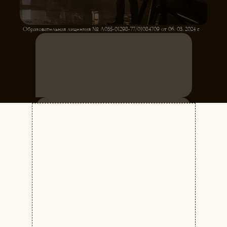
Образовательная лицензия № Л035-01298-77/01084709 от 06. 03. 2024 г.