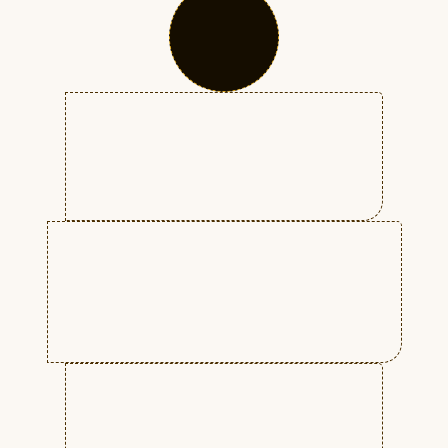
тенденциям.
Съёмке (созданию) видео (кино).
Научитесь задействовать
различных специалистов и
многое другое.
Обработке отснятого материала.
Монтажу и прочему.