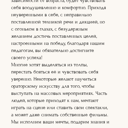
зависимости от возраста, будет чувствовать
Оператор+монт
аж
себя воодушевленно и комфортно. Приходя
Режиссура
неуверенными в себе, с неправильно
Художник по
поставленной техникой речи и дикцией, но
гриму
Теле-
с огоньком в глазах, с безудержным
радиоведущий
желанием достичь поставленных целей,
Ораторское
настроенными на победу, благодаря нашим
искусство
Кинопроект+съё
педагогам, вы обязательно достигните
мка
своего успеха!
Сценарное дело
Многие хотят выделяться из толпы,
Видеоблогер
перестать бояться её и чувствовать себя
Журналистика
Подробнее
уверенно. Некоторые желают научиться
Подробне
ораторскому искусству для того, чтобы
е
Подробнее
выступать на массовых мероприятиях. Часть
Подробнее
людей, которые приходят к нам, мечтают
Подробнее
Подробне
играть на сцене или ставить свои спектакли,
е
а может даже снимать собственные фильмы.
Подробне
е
Мы исполним ваши мечты, подарим знания и
Подробнее