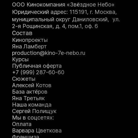
мастерство
ООО Кинокомпания «Звёздное Небо»
Оператор+монт
Юридический адрес: 115191, г. Москва,
аж
муниципальный округ Даниловский, ул.
Режиссура
2-я Рощинская, д. 4, пом.1, оф. 6
Художник по
Состав
гриму
Теле-
Кинопроекты
радиоведущий
Яна Ламберт
Ораторское
production@kino-7e-nebo.ru
искусство
Курсы
Кинопроект+съё
Публичная оферта
мка
+7 (999) 287-60-60
Сценарное дело
Сюжеты
Видеоблогер
Алексей Котов
Журналистика
Подробнее
База актёров
Подробне
Яна Третьяк
е
Наша команда
Подробнее
Сергей Полищук
Подробнее
Подробнее
Мы в соцсетях:
Подробне
Оплата
е
Варвара Цветкова
Подробне
Франшиза
е