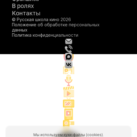
В ролях
Подробнее
Подробнее
Контакты
Подробнее
© Русская школа кино 2026
Положение об обработке персональных
данных
Политика конфиденциальности
Мы используем куки-файлы (cookies).