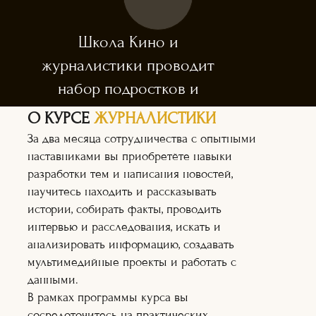
Школа Кино и
журналистики проводит
набор подростков и
взрослых.
О КУРСЕ
ЖУРНАЛИСТИКИ
Приём заявок открыт
За два месяца сотрудничества с опытными
с 01 августа 2024г.
наставниками вы приобретёте навыки
разработки тем и написания новостей,
научитесь находить и рассказывать
истории, собирать факты, проводить
интервью и расследования, искать и
анализировать информацию, создавать
мультимедийные проекты и работать с
Каждый участник
напишет свою
данными.
собственную статью, которая
В рамках программы курса вы
будет опубликована в одном или
сосредоточитесь на практических