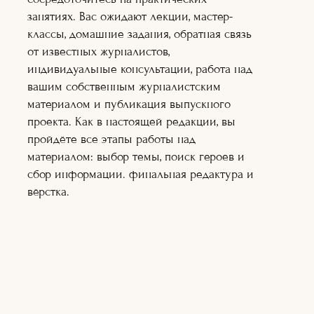
нескольких интернет изданиях.
занятиях. Вас ожидают лекции, мастер-
классы, домашние задания, обратная связь
от известных журналистов,
15+ и старше
ОБУЧЕНИЕ:
2
МЕСЯЦА.
индивидуальные консультации, работа над
РЕЖИМ:
ОНЛАЙН.
вашим собственным журналистским
(живое общение с педагогами по
материалом и публикация выпускного
видеоконференции)
проекта. Как в настоящей редакции, вы
пройдёте все этапы работы над
БЕСПЛАТНЫЙ
материалом: выбор темы, поиск героев и
ОБРАЗОВАТЕЛЬНЫЙ ПРОЕКТ,
сбор информации. финальная редактура и
по созданию качественной
вёрстка.
журналистики для начинающих.
ФОРМИРУЕМ РЕЗЕРВНЫЙ ФОНД.