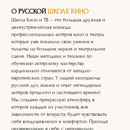
О РУССКОЙ
ШКОЛЕ КИНО
Школа Кино и ТВ – это большая дружная и
целеустремленная команда
профессиональных актёров кино и театра,
которые уже показали свои умения и
таланты на большом экране и театральной
сцене. Наши методики и техники по
обучению актёрскому мастерству
кардинально отличаются от западно-
европейских стран. У нашей киношколы
русский дух, знания и опыт легендарных
актёров прошлого и настоящего времён!
Мы создаем прекрасную атмосферу, в
Актёрское
которой каждый из участников, вне
мастерство
зависимости от возраста, будет чувствовать
Оператор+монт
аж
себя воодушевленно и комфортно. Приходя
Режиссура
неуверенными в себе, с неправильно