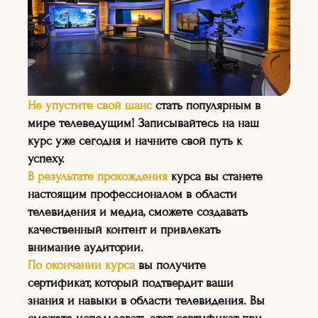
—
На курсе вы сможете
Не упустите свой шанс
стать популярным в
узнать о последних
мире телеведущим! Записывайтесь на наш
тенденциях в мире
курс уже сегодня и начните свой путь к
телевидения и
успеху.
медиаиндустрии, а также о
В результате прохождения
курса вы станете
том, как создавать
настоящим профессионалом в области
качественный контент.
телевидения и медиа, сможете создавать
качественный контент и привлекать
внимание аудитории.
По окончании курса
вы получите
сертификат, который подтвердит ваши
знания и навыки в области телевидения. Вы
НА КУРСЕ:
"ТЕЛЕВЕДУЩИХ"