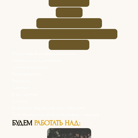
Постановкой и коррекцией речи
Социальной адаптацией
Снятием зажимов
Координацией
Реакцией
Памятью
и мн. другим
Слухом
Развитием творческих способностей
Приобретением коммуникативных навыков
БУДЕМ
РАБОТАТЬ НАД: