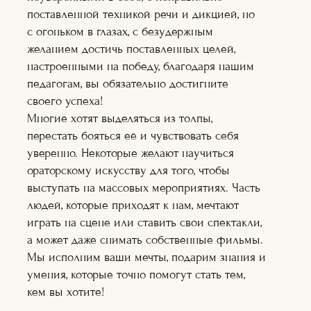
Художник по
поставленной техникой речи и дикцией, но
гриму
Теле-
с огоньком в глазах, с безудержным
радиоведущий
желанием достичь поставленных целей,
Ораторское
настроенными на победу, благодаря нашим
искусство
Кинопроект+съё
педагогам, вы обязательно достигните
мка
своего успеха!
Сценарное дело
Многие хотят выделяться из толпы,
Видеоблогер
перестать бояться её и чувствовать себя
Журналистика
Подробнее
уверенно. Некоторые желают научиться
Подробне
ораторскому искусству для того, чтобы
е
Подробнее
выступать на массовых мероприятиях. Часть
Подробнее
людей, которые приходят к нам, мечтают
Подробнее
Подробне
играть на сцене или ставить свои спектакли,
е
а может даже снимать собственные фильмы.
Подробне
е
Мы исполним ваши мечты, подарим знания и
Подробнее
умения, которые точно помогут стать тем,
Подробнее
Подробнее
кем вы хотите!