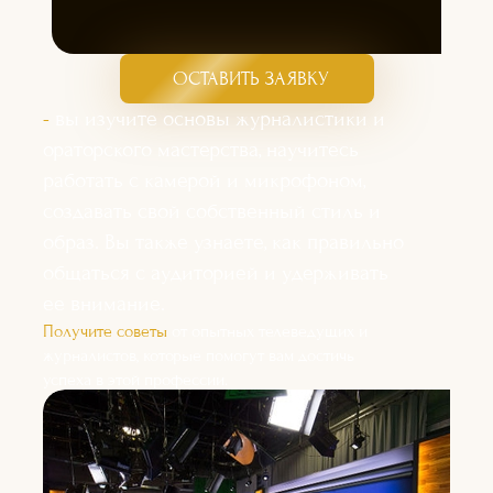
ОСТАВИТЬ ЗАЯВКУ
-
вы изучите основы журналистики и
ораторского мастерства, научитесь
работать с камерой и микрофоном,
создавать свой собственный стиль и
образ. Вы также узнаете, как правильно
общаться с аудиторией и удерживать
ее внимание.
Получите советы
от опытных телеведущих и
журналистов, которые помогут вам достичь
успеха в этой профессии.