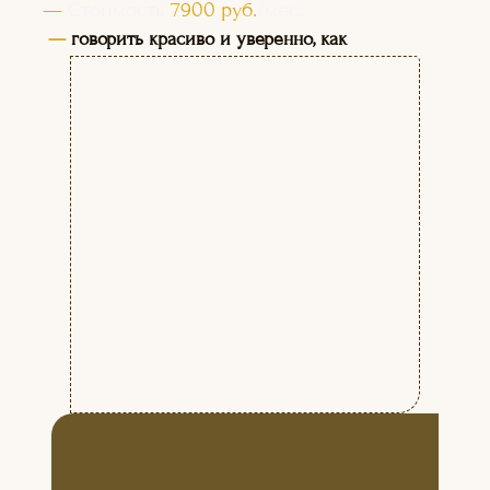
—
Стоимость
7900 руб.
/мес.
—
говорить красиво и уверенно, как
профессиональные теле-радиоведущие;
озвучивать фильмы, мультфильмы,
рекламу; выступать на публике.
БУДЕМ РАБОТАТЬ НАД:
НАУЧИМ ВАС:
+
Постановкой и коррекцией
речи
+
Развитием творческих
способностей
+
Снятием зажимов
+
Социальной адаптацией
+
Приобретением
коммуникативных навыков