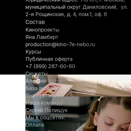
муниципальный округ Даниловский, ул.
2-я Рощинская, д. 4, пом.1, оф. 6
Состав
Кинопроекты
Яна Ламберт
production@kino-7e-nebo.ru
Курсы
Публичная оферта
+7 (999) 287-60-60
Сюжеты
Алексей Котов
База актёров
Яна Третьяк
Наша команда
Сергей Полищук
Мы в соцсетях:
Оплата