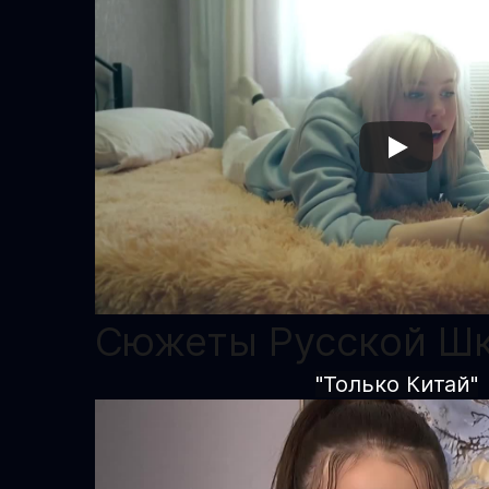
Сюжеты Русской Шк
"Только Китай"