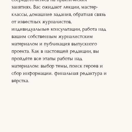
нескольких интернет изданиях.
занятиях. Вас ожидают лекции, мастер-
классы, домашние задания, обратная связь
от известных журналистов,
15+ и старше
ОБУЧЕНИЕ:
2
МЕСЯЦА.
индивидуальные консультации, работа над
РЕЖИМ:
ОНЛАЙН.
вашим собственным журналистским
(живое общение с педагогами по
материалом и публикация выпускного
видеоконференции)
проекта. Как в настоящей редакции, вы
пройдёте все этапы работы над
БЕСПЛАТНЫЙ
материалом: выбор темы, поиск героев и
ОБРАЗОВАТЕЛЬНЫЙ ПРОЕКТ,
сбор информации. финальная редактура и
по созданию качественной
вёрстка.
журналистики для начинающих.
ФОРМИРУЕМ РЕЗЕРВНЫЙ ФОНД.