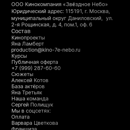
мастерство
ООО Кинокомпания «Звёздное Небо»
Оператор+монт
Юридический адрес: 115191, г. Москва,
аж
муниципальный округ Даниловский, ул.
Режиссура
2-я Рощинская, д. 4, пом.1, оф. 6
Художник по
Состав
гриму
Теле-
Кинопроекты
радиоведущий
Яна Ламберт
Ораторское
production@kino-7e-nebo.ru
искусство
Курсы
Кинопроект+съё
Публичная оферта
мка
+7 (999) 287-60-60
Сценарное дело
Сюжеты
Видеоблогер
Алексей Котов
Журналистика
Подробнее
База актёров
Подробне
Яна Третьяк
е
Наша команда
Подробнее
Сергей Полищук
Подробнее
Подробнее
Мы в соцсетях:
Подробне
Оплата
е
Варвара Цветкова
Подробне
Франшиза
е