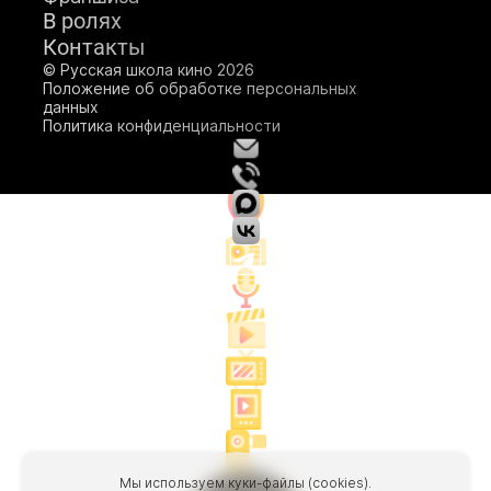
В ролях
Подробнее
Подробнее
Контакты
Подробнее
© Русская школа кино 2026
Положение об обработке персональных
данных
Политика конфиденциальности
Мы используем куки-файлы (cookies).