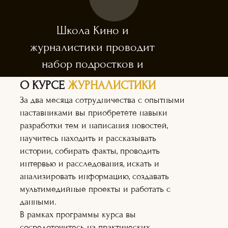
Школа Кино и
журналистики проводит
набор подростков и
взрослых.
О КУРСЕ
ЖУРНАЛИСТИКИ
Приём заявок открыт
За два месяца сотрудничества с опытными
с 01 августа 2024г.
наставниками вы приобретёте навыки
разработки тем и написания новостей,
научитесь находить и рассказывать
истории, собирать факты, проводить
интервью и расследования, искать и
анализировать информацию, создавать
мультимедийные проекты и работать с
Каждый участник
напишет свою
данными.
собственную статью, которая
В рамках программы курса вы
будет опубликована в одном или
сосредоточитесь на практических