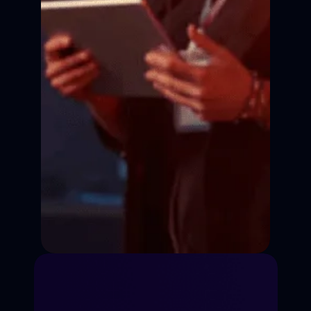
Сцена
Сцена
Сцена
Кадр
Кадр
Кадр
Кадр
Сценическая речь
Импровизация
Работа на кинокамеру