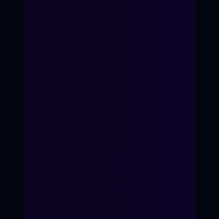
7-е Небо
Время перемен
Кинопроект
Для детей 8-14 лет
Для подростков 14-17 лет
«Волшебство первых
ролей»
«Твой голос в кадре»
Кинопроект
ХОЧУ УЧАСТВОВАТЬ
ХОЧУ ПЕРЕМЕН