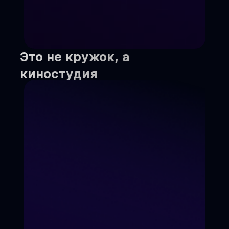
Это не кружок, а
киностудия
Мы не учим "для галочки".
Мы создаём реальный
кинопродукт, который
увидит вся страна.