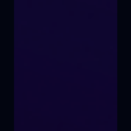
Формат подготовки
Очно-оффлайн / он-лайн
по видеоконференции.
Со стоимостью участия в
кинопроекте можно ознакомиться
на странице оплаты
Ежемесячно, по факту
набора группы
ЗАНЯТЬ МЕСТО В
Группа до 15 человек
Старт подготовки
КАДРЕ
Состав группы
ПРИНЯТЬ УЧАСТИЕ