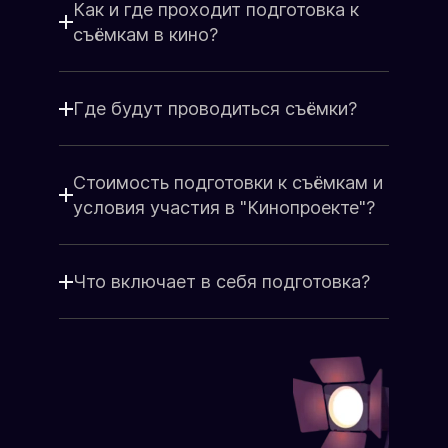
Я принимаю
Положение
и даю
Как и где проходит подготовка к
Согласие
на обработку персональных
съёмкам в кино?
данных.
Я соглашаюсь с условиями
Оферты
.
Где будут проводиться съёмки?
Стоимость подготовки к съёмкам и
условия участия в "Кинопроекте"?
Что включает в себя подготовка?