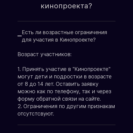
О школе кино
кинопроекта?
Имя родителя:
Генеральный продюсер
ХОЧУ УЧАСТВОВАТЬ
Яна Ламберт
ХОЧУ ПЕРЕМЕН
Есть ли возрастные ограничения
Возраст ребёнка:
для участия в Кинопроекте?
Возраст участников:
Телефон:
1. Принять участие в "Кинопроекте"
могут дети и подростки в возрасте
от 8 до 14 лет. Оставить заявку
можно как по телефону, так и через
форму обратной связи на сайте.
ЗАПИСЬ В КИНОПРОЕКТ
2. Ограничения по другим признакам
отсутстсвуют.
Пример текста...