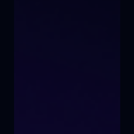
детей и подростков 8 - 17 лет
в Первый Всероссийский он-
лайн / офф-лайн
"Кинопроект"
Осталось 3 места в группе