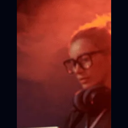
Сертификат об участии в
кинопроекте.
Внесение портфолио в
актёрскую базу.
Трансляция сюжета на
Всероссийских фестивалях.
Главная премьера
в жизни
Актёрское мастерство
Все это за 10 месяцев
ПРИНЯТЬ УЧАСТИЕ
одного кинопроекта.
КАСТИНГ
ПОДГОТОВКА
РЕПИТИЦИИ
СЪЁМКА
Сцена