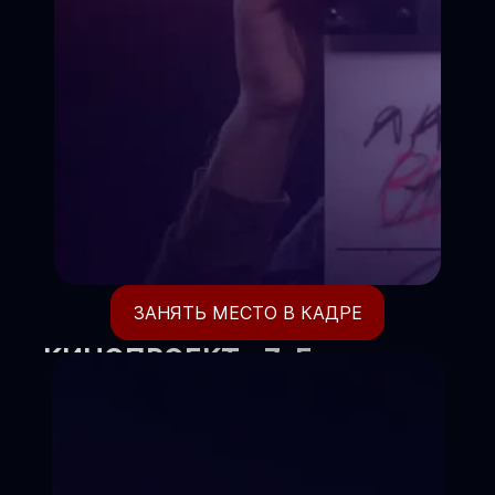
ЗАНЯТЬ МЕСТО В КАДРЕ
КИНОПРОЕКТ «7-Е
НЕБО»
Где ваш ребёнок становится
режиссёром своей жизни.
Киношкола объявляет набор