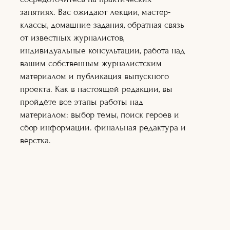
нескольких интернет изданиях.
занятиях. Вас ожидают лекции, мастер-
классы, домашние задания, обратная связь
от известных журналистов,
15+ и старше
ОБУЧЕНИЕ:
2
МЕСЯЦА.
индивидуальные консультации, работа над
РЕЖИМ:
ОНЛАЙН.
вашим собственным журналистским
(живое общение с педагогами по
материалом и публикация выпускного
видеоконференции)
проекта. Как в настоящей редакции, вы
пройдёте все этапы работы над
БЕСПЛАТНЫЙ
материалом: выбор темы, поиск героев и
ОБРАЗОВАТЕЛЬНЫЙ ПРОЕКТ,
сбор информации. финальная редактура и
по созданию качественной
вёрстка.
журналистики для начинающих.
ФОРМИРУЕМ РЕЗЕРВНЫЙ ФОНД.