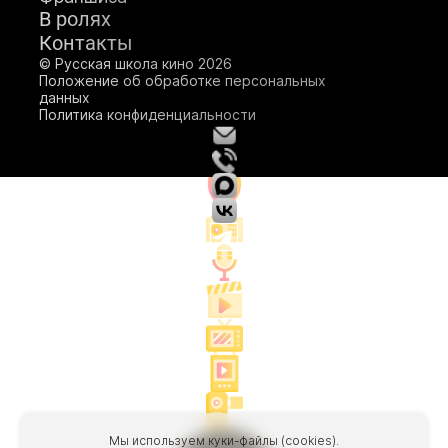
В ролях
Подробнее
Подробнее
Контакты
Подробнее
© Русская школа кино 2026
Положение об обработке персональных
данных
Политика конфиденциальности
Мы используем куки-файлы (cookies).