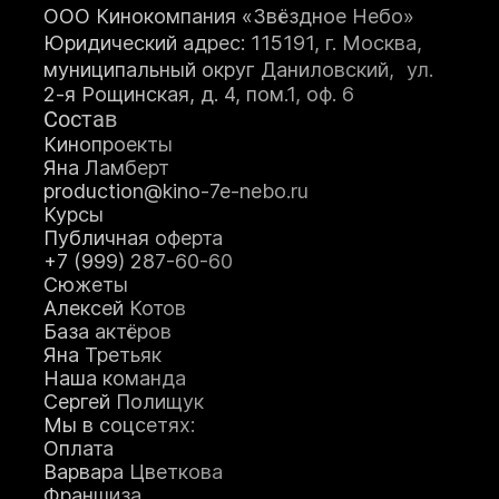
мастерство
ООО Кинокомпания «Звёздное Небо»
Оператор+монт
Юридический адрес: 115191, г. Москва,
аж
муниципальный округ Даниловский, ул.
Режиссура
2-я Рощинская, д. 4, пом.1, оф. 6
Художник по
Состав
гриму
Теле-
Кинопроекты
радиоведущий
Яна Ламберт
Ораторское
production@kino-7e-nebo.ru
искусство
Курсы
Кинопроект+съё
Публичная оферта
мка
+7 (999) 287-60-60
Сценарное дело
Сюжеты
Видеоблогер
Алексей Котов
Журналистика
Подробнее
База актёров
Подробне
Яна Третьяк
е
Наша команда
Подробнее
Сергей Полищук
Подробнее
Подробнее
Мы в соцсетях:
Подробне
Оплата
е
Варвара Цветкова
Подробне
Франшиза
е