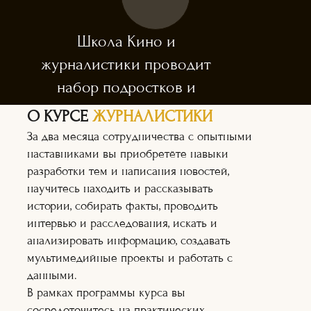
Школа Кино и
журналистики проводит
набор подростков и
взрослых.
О КУРСЕ
ЖУРНАЛИСТИКИ
Приём заявок открыт
За два месяца сотрудничества с опытными
с 01 августа 2024г.
наставниками вы приобретёте навыки
разработки тем и написания новостей,
научитесь находить и рассказывать
истории, собирать факты, проводить
интервью и расследования, искать и
анализировать информацию, создавать
мультимедийные проекты и работать с
Каждый участник
напишет свою
данными.
собственную статью, которая
В рамках программы курса вы
будет опубликована в одном или
сосредоточитесь на практических