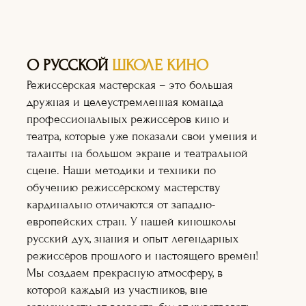
О РУССКОЙ
ШКОЛЕ КИНО
Режиссёрская мастерская – это большая
дружная и целеустремленная команда
профессиональных режиссёров кино и
театра, которые уже показали свои умения и
таланты на большом экране и театральной
сцене. Наши методики и техники по
обучению режиссёрскому мастерству
кардинально отличаются от западно-
европейских стран. У нашей киношколы
русский дух, знания и опыт легендарных
режиссёров прошлого и настоящего времён!
Мы создаем прекрасную атмосферу, в
Актёрское
которой каждый из участников, вне
мастерство