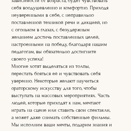
зависимости от возраста, будет чувствовать
Оператор+монт
аж
себя воодушевленно и комфортно. Приходя
Режиссура
неуверенными в себе, с неправильно
Художник по
поставленной техникой речи и дикцией, но
гриму
Теле-
с огоньком в глазах, с безудержным
радиоведущий
желанием достичь поставленных целей,
Ораторское
настроенными на победу, благодаря нашим
искусство
Кинопроект+съё
педагогам, вы обязательно достигните
мка
своего успеха!
Сценарное дело
Многие хотят выделяться из толпы,
Видеоблогер
перестать бояться её и чувствовать себя
Журналистика
Подробнее
уверенно. Некоторые желают научиться
Подробне
ораторскому искусству для того, чтобы
е
Подробнее
выступать на массовых мероприятиях. Часть
Подробнее
людей, которые приходят к нам, мечтают
Подробнее
Подробне
играть на сцене или ставить свои спектакли,
е
а может даже снимать собственные фильмы.
Подробне
е
Мы исполним ваши мечты, подарим знания и
Подробнее