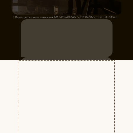
Образовательная лицензия № Л035-01298-77/01084709 от 06. 03. 2024 г.