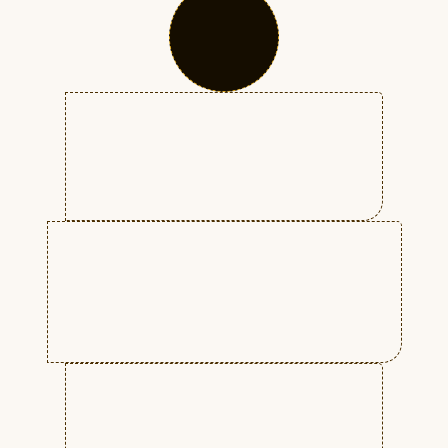
тенденциям.
Съёмке (созданию) видео (кино).
Научитесь задействовать
различных специалистов и
многое другое.
Обработке отснятого материала.
Монтажу и прочему.