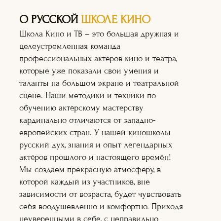
О РУССКОЙ
ШКОЛЕ КИНО
Школа Кино и ТВ – это большая дружная и
целеустремленная команда
профессиональных актёров кино и театра,
которые уже показали свои умения и
таланты на большом экране и театральной
сцене. Наши методики и техники по
обучению актёрскому мастерству
кардинально отличаются от западно-
европейских стран. У нашей киношколы
русский дух, знания и опыт легендарных
актёров прошлого и настоящего времён!
Мы создаем прекрасную атмосферу, в
Актёрское
которой каждый из участников, вне
мастерство
зависимости от возраста, будет чувствовать
Оператор+монт
аж
себя воодушевленно и комфортно. Приходя
Режиссура
неуверенными в себе, с неправильно