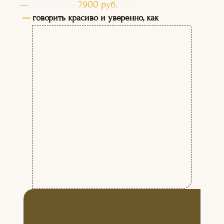
—
Стоимость
7900 руб.
/мес.
—
говорить красиво и уверенно, как
профессиональные теле-радиоведущие;
озвучивать фильмы, мультфильмы,
рекламу; выступать на публике.
БУДЕМ РАБОТАТЬ НАД:
НАУЧИМ ВАС:
+
Постановкой и коррекцией
речи
+
Развитием творческих
способностей
+
Снятием зажимов
+
Социальной адаптацией
+
Приобретением
коммуникативных навыков