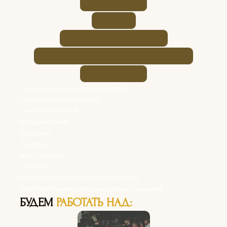
Постановкой и коррекцией речи
Социальной адаптацией
Снятием зажимов
Координацией
Реакцией
Памятью
и мн. другим
Слухом
Развитием творческих способностей
Приобретением коммуникативных навыков
БУДЕМ
РАБОТАТЬ НАД: