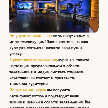
—
На курсе вы сможете
Не упустите свой шанс
стать популярным в
узнать о последних
мире телеведущим! Записывайтесь на наш
тенденциях в мире
курс уже сегодня и начните свой путь к
телевидения и
успеху.
медиаиндустрии, а также о
В результате прохождения
курса вы станете
том, как создавать
настоящим профессионалом в области
качественный контент.
телевидения и медиа, сможете создавать
качественный контент и привлекать
внимание аудитории.
По окончании курса
вы получите
сертификат, который подтвердит ваши
знания и навыки в области телевидения. Вы
НА КУРСЕ:
"ТЕЛЕВЕДУЩИХ"