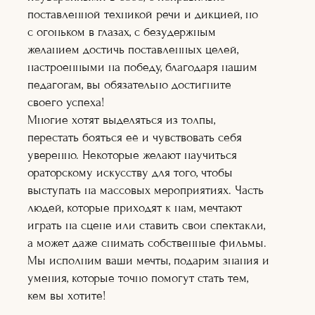
Художник по
поставленной техникой речи и дикцией, но
гриму
Теле-
с огоньком в глазах, с безудержным
радиоведущий
желанием достичь поставленных целей,
Ораторское
настроенными на победу, благодаря нашим
искусство
Кинопроект+съё
педагогам, вы обязательно достигните
мка
своего успеха!
Сценарное дело
Многие хотят выделяться из толпы,
Видеоблогер
перестать бояться её и чувствовать себя
Журналистика
Подробнее
уверенно. Некоторые желают научиться
Подробне
ораторскому искусству для того, чтобы
е
Подробнее
выступать на массовых мероприятиях. Часть
Подробнее
людей, которые приходят к нам, мечтают
Подробнее
Подробне
играть на сцене или ставить свои спектакли,
е
а может даже снимать собственные фильмы.
Подробне
е
Мы исполним ваши мечты, подарим знания и
Подробнее
умения, которые точно помогут стать тем,
Подробнее
Подробнее
кем вы хотите!