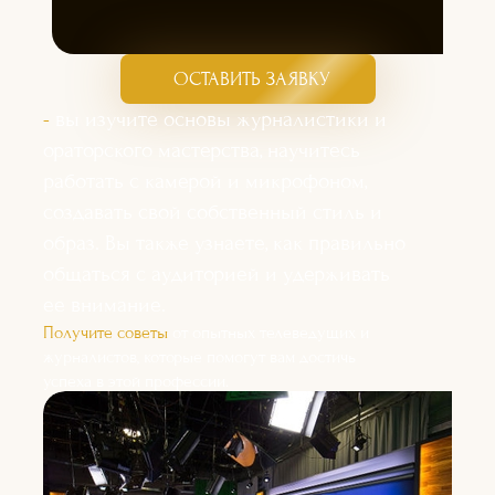
ОСТАВИТЬ ЗАЯВКУ
-
вы изучите основы журналистики и
ораторского мастерства, научитесь
работать с камерой и микрофоном,
создавать свой собственный стиль и
образ. Вы также узнаете, как правильно
общаться с аудиторией и удерживать
ее внимание.
Получите советы
от опытных телеведущих и
журналистов, которые помогут вам достичь
успеха в этой профессии.