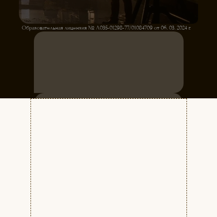
Образовательная лицензия № Л035-01298-77/01084709 от 06. 03. 2024 г.