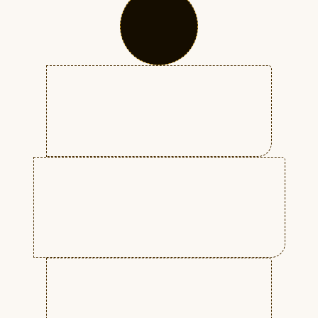
тенденциям.
Съёмке (созданию) видео (кино).
Научитесь задействовать
различных специалистов и
многое другое.
Обработке отснятого материала.
Монтажу и прочему.