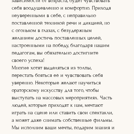
зависимости от возраста, будет чувствовать
Оператор+монт
аж
себя воодушевленно и комфортно. Приходя
Режиссура
неуверенными в себе, с неправильно
Художник по
поставленной техникой речи и дикцией, но
гриму
Теле-
с огоньком в глазах, с безудержным
радиоведущий
желанием достичь поставленных целей,
Ораторское
настроенными на победу, благодаря нашим
искусство
Кинопроект+съё
педагогам, вы обязательно достигните
мка
своего успеха!
Сценарное дело
Многие хотят выделяться из толпы,
Видеоблогер
перестать бояться её и чувствовать себя
Журналистика
Подробнее
уверенно. Некоторые желают научиться
Подробне
ораторскому искусству для того, чтобы
е
Подробнее
выступать на массовых мероприятиях. Часть
Подробнее
людей, которые приходят к нам, мечтают
Подробнее
Подробне
играть на сцене или ставить свои спектакли,
е
а может даже снимать собственные фильмы.
Подробне
е
Мы исполним ваши мечты, подарим знания и
Подробнее