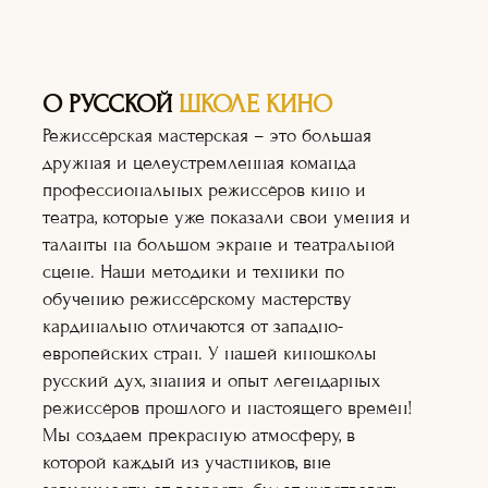
О РУССКОЙ
ШКОЛЕ КИНО
Режиссёрская мастерская – это большая
дружная и целеустремленная команда
профессиональных режиссёров кино и
театра, которые уже показали свои умения и
таланты на большом экране и театральной
сцене. Наши методики и техники по
обучению режиссёрскому мастерству
кардинально отличаются от западно-
европейских стран. У нашей киношколы
русский дух, знания и опыт легендарных
режиссёров прошлого и настоящего времён!
Мы создаем прекрасную атмосферу, в
Актёрское
которой каждый из участников, вне
мастерство