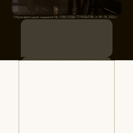
Образовательная лицензия № Л035-01298-77/01084709 от 06. 03. 2024 г.