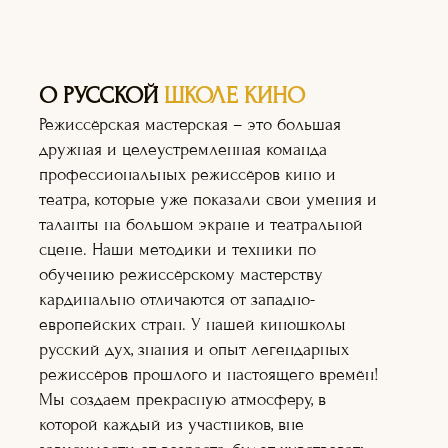
О РУССКОЙ
ШКОЛЕ КИНО
Режиссёрская мастерская – это большая
дружная и целеустремленная команда
профессиональных режиссёров кино и
театра, которые уже показали свои умения и
таланты на большом экране и театральной
сцене. Наши методики и техники по
обучению режиссёрскому мастерству
кардинально отличаются от западно-
европейских стран. У нашей киношколы
русский дух, знания и опыт легендарных
режиссёров прошлого и настоящего времён!
Мы создаем прекрасную атмосферу, в
Актёрское
которой каждый из участников, вне
мастерство