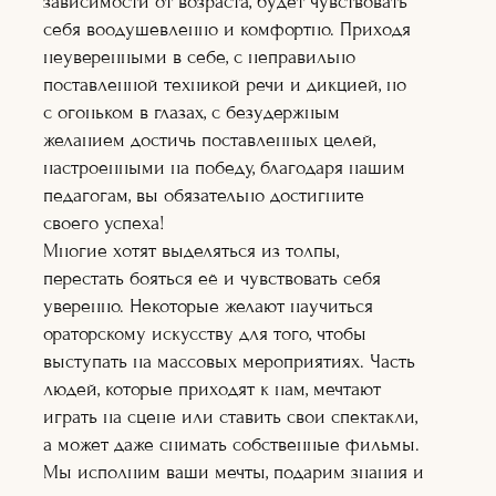
зависимости от возраста, будет чувствовать
Оператор+монт
аж
себя воодушевленно и комфортно. Приходя
Режиссура
неуверенными в себе, с неправильно
Художник по
поставленной техникой речи и дикцией, но
гриму
Теле-
с огоньком в глазах, с безудержным
радиоведущий
желанием достичь поставленных целей,
Ораторское
настроенными на победу, благодаря нашим
искусство
Кинопроект+съё
педагогам, вы обязательно достигните
мка
своего успеха!
Сценарное дело
Многие хотят выделяться из толпы,
Видеоблогер
перестать бояться её и чувствовать себя
Журналистика
Подробнее
уверенно. Некоторые желают научиться
Подробне
ораторскому искусству для того, чтобы
е
Подробнее
выступать на массовых мероприятиях. Часть
Подробнее
людей, которые приходят к нам, мечтают
Подробнее
Подробне
играть на сцене или ставить свои спектакли,
е
а может даже снимать собственные фильмы.
Подробне
е
Мы исполним ваши мечты, подарим знания и
Подробнее