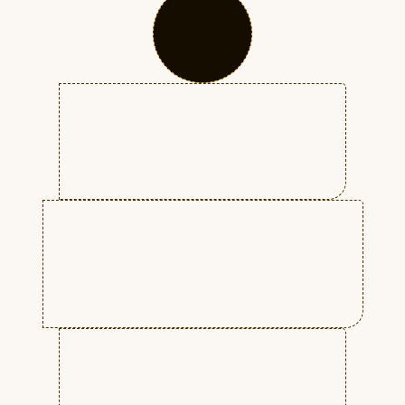
тенденциям.
Съёмке (созданию) видео (кино).
Научитесь задействовать
различных специалистов и
многое другое.
Обработке отснятого материала.
Монтажу и прочему.