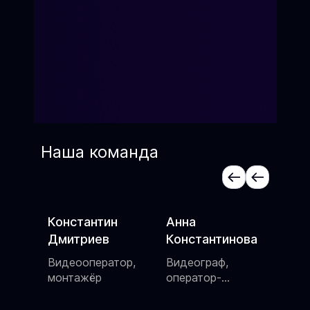
Наша команда
Анна
Алексей Котов
Яна
Константинова
Сценарист,
Актр
шоумен
режи
ор,
Видеограф,
пос
оператор-
постановщик