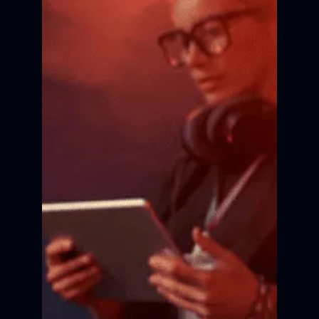
Актёрское мастерство
Сцена
Сцена
Сцена
Сцена
Сцена
Сцена
Кадр
Кадр
Кадр
Кадр
Кадр
Кадр