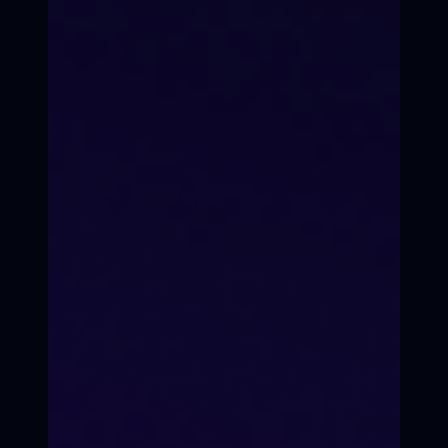
7-е Небо