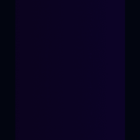
Мы ценим человеческую
аутентичность и находим к
Имя родителя:
каждому индивидуальный подход.
Генеральный продюсер
Возраст ребёнка:
Телефон:
ЗАПИСАТЬСЯ НА КУРС
Пример текста...