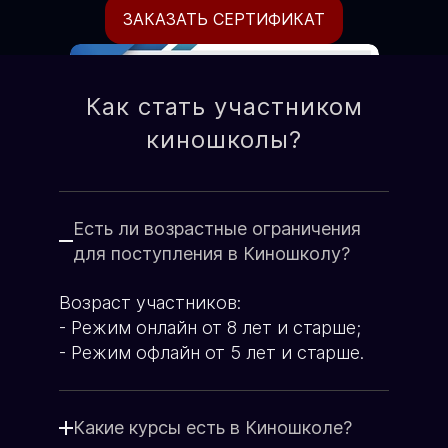
ЗАКАЗАТЬ СЕРТИФИКАТ
Как стать участником
киношколы?
Есть ли возрастные ограничения
для поступления в Киношколу?
Возраст участников:
Формат подготовки
- Режим онлайн от 8 лет и старше;
Очно-оффлайн / он-лайн
- Режим офлайн от 5 лет и старше.
по видеоконференции.
Со стоимостью курсов можно
ознакомиться на странице оплаты
Какие курсы есть в Киношколе?
Ежемесячно, по факту
Подарочный сертификат от Русской