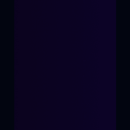
Я принимаю
Положение
и даю
Согласие
на обработку персональных
данных.
Я соглашаюсь с условиями
Оферты
.
"Только Китай"
"Вторник"
"Плотная неделя"
"Предательница"
"Большая закупка"
"Дорогой дневник"
Яна Ламберт
О школе кино