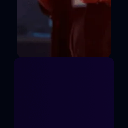
Режиссура
Сценарное дело
Видеоблогинг
Телеведущий
Журналистика