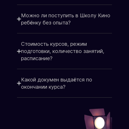
набора группы
Школы Кино - это всегда радость и
Группа до 15 человек
восторг, море эмоций, счастье и
Старт подготовки
Можно ли поступить в Школу Кино
слова благодарности!
Состав группы
Сделайте подарок от души для
ребёнку без опыта?
родных, любимых, близких людей.
ЗАПИСАТЬСЯ НА КУРС
Поздравьте коллег, партнёров так,
чтобы остались яркие
Стоимость курсов, режим
воспоминания!
подготовки, количество занятий,
Подарочный сертификат
расписание?
Какой докумен выдаётся по
окончании курса?