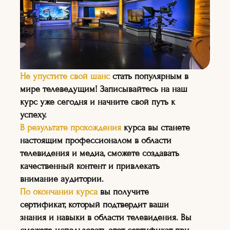
—
На курсе вы сможете
Не упустите свой шанс
стать популярным в
узнать о последних
мире телеведущим! Записывайтесь на наш
тенденциях в мире
курс уже сегодня и начните свой путь к
телевидения и
успеху.
медиаиндустрии, а также о
В результате прохождения
курса вы станете
том, как создавать
настоящим профессионалом в области
качественный контент.
телевидения и медиа, сможете создавать
качественный контент и привлекать
внимание аудитории.
По окончании курса
вы получите
сертификат, который подтвердит ваши
знания и навыки в области телевидения. Вы
НА КУРСЕ:
"ТЕЛЕВЕДУЩИХ"