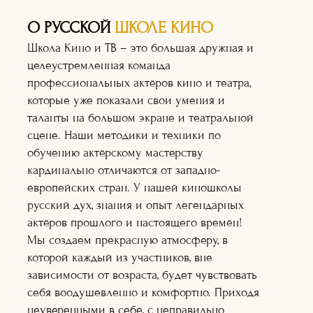
О РУССКОЙ
ШКОЛЕ КИНО
Школа Кино и ТВ – это большая дружная и
целеустремленная команда
профессиональных актёров кино и театра,
которые уже показали свои умения и
таланты на большом экране и театральной
сцене. Наши методики и техники по
обучению актёрскому мастерству
кардинально отличаются от западно-
европейских стран. У нашей киношколы
русский дух, знания и опыт легендарных
актёров прошлого и настоящего времён!
Мы создаем прекрасную атмосферу, в
Актёрское
которой каждый из участников, вне
мастерство
зависимости от возраста, будет чувствовать
Оператор+монт
аж
себя воодушевленно и комфортно. Приходя
Режиссура
неуверенными в себе, с неправильно