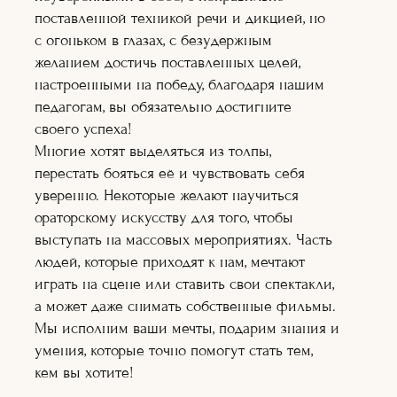
Художник по
поставленной техникой речи и дикцией, но
гриму
Теле-
с огоньком в глазах, с безудержным
радиоведущий
желанием достичь поставленных целей,
Ораторское
настроенными на победу, благодаря нашим
искусство
Кинопроект+съё
педагогам, вы обязательно достигните
мка
своего успеха!
Сценарное дело
Многие хотят выделяться из толпы,
Видеоблогер
перестать бояться её и чувствовать себя
Журналистика
Подробнее
уверенно. Некоторые желают научиться
Подробне
ораторскому искусству для того, чтобы
е
Подробнее
выступать на массовых мероприятиях. Часть
Подробнее
людей, которые приходят к нам, мечтают
Подробнее
Подробне
играть на сцене или ставить свои спектакли,
е
а может даже снимать собственные фильмы.
Подробне
е
Мы исполним ваши мечты, подарим знания и
Подробнее
умения, которые точно помогут стать тем,
Подробнее
Подробнее
кем вы хотите!