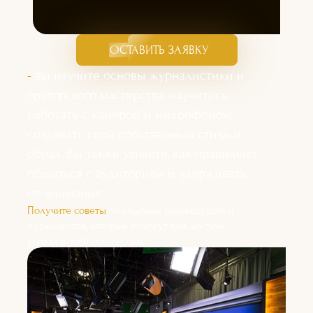
ОСТАВИТЬ ЗАЯВКУ
-
вы изучите основы журналистики и
ораторского мастерства, научитесь
работать с камерой и микрофоном,
создавать свой собственный стиль и
образ. Вы также узнаете, как правильно
общаться с аудиторией и удерживать
ее внимание.
Получите советы
от опытных телеведущих и
журналистов, которые помогут вам достичь
успеха в этой профессии.