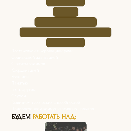
Постановкой и коррекцией речи
Социальной адаптацией
Снятием зажимов
Координацией
Реакцией
Памятью
и мн. другим
Слухом
Развитием творческих способностей
Приобретением коммуникативных навыков
БУДЕМ
РАБОТАТЬ НАД: