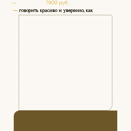
—
Стоимость
7900 руб.
/мес.
—
говорить красиво и уверенно, как
профессиональные теле-радиоведущие;
озвучивать фильмы, мультфильмы,
рекламу; выступать на публике.
БУДЕМ РАБОТАТЬ НАД:
НАУЧИМ ВАС:
+
Постановкой и коррекцией
речи
+
Развитием творческих
способностей
+
Снятием зажимов
+
Социальной адаптацией
+
Приобретением
коммуникативных навыков