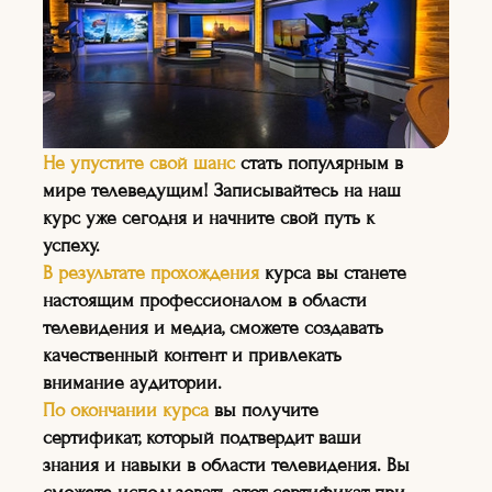
—
На курсе вы сможете
Не упустите свой шанс
стать популярным в
узнать о последних
мире телеведущим! Записывайтесь на наш
тенденциях в мире
курс уже сегодня и начните свой путь к
телевидения и
успеху.
медиаиндустрии, а также о
В результате прохождения
курса вы станете
том, как создавать
настоящим профессионалом в области
качественный контент.
телевидения и медиа, сможете создавать
качественный контент и привлекать
внимание аудитории.
По окончании курса
вы получите
сертификат, который подтвердит ваши
знания и навыки в области телевидения. Вы
НА КУРСЕ:
"ТЕЛЕВЕДУЩИХ"