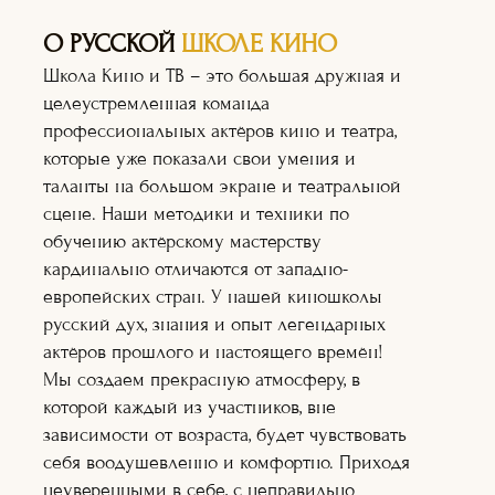
О РУССКОЙ
ШКОЛЕ КИНО
Школа Кино и ТВ – это большая дружная и
целеустремленная команда
профессиональных актёров кино и театра,
которые уже показали свои умения и
таланты на большом экране и театральной
сцене. Наши методики и техники по
обучению актёрскому мастерству
кардинально отличаются от западно-
европейских стран. У нашей киношколы
русский дух, знания и опыт легендарных
актёров прошлого и настоящего времён!
Мы создаем прекрасную атмосферу, в
Актёрское
которой каждый из участников, вне
мастерство
зависимости от возраста, будет чувствовать
Оператор+монт
аж
себя воодушевленно и комфортно. Приходя
Режиссура
неуверенными в себе, с неправильно