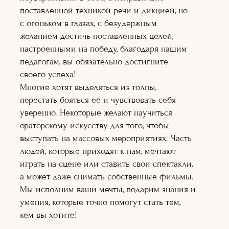
Художник по
поставленной техникой речи и дикцией, но
гриму
Теле-
с огоньком в глазах, с безудержным
радиоведущий
желанием достичь поставленных целей,
Ораторское
настроенными на победу, благодаря нашим
искусство
Кинопроект+съё
педагогам, вы обязательно достигните
мка
своего успеха!
Сценарное дело
Многие хотят выделяться из толпы,
Видеоблогер
перестать бояться её и чувствовать себя
Журналистика
Подробнее
уверенно. Некоторые желают научиться
Подробне
ораторскому искусству для того, чтобы
е
Подробнее
выступать на массовых мероприятиях. Часть
Подробнее
людей, которые приходят к нам, мечтают
Подробнее
Подробне
играть на сцене или ставить свои спектакли,
е
а может даже снимать собственные фильмы.
Подробне
е
Мы исполним ваши мечты, подарим знания и
Подробнее
умения, которые точно помогут стать тем,
Подробнее
Подробнее
кем вы хотите!