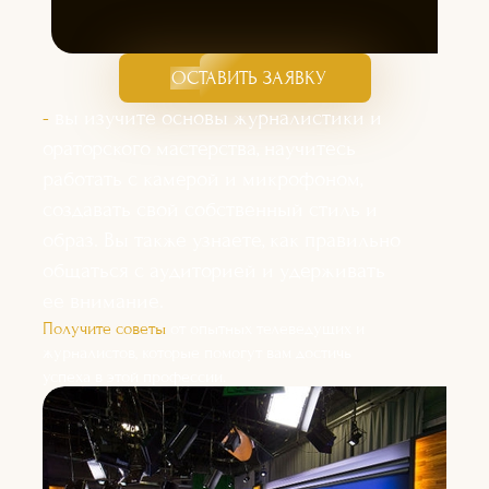
ОСТАВИТЬ ЗАЯВКУ
-
вы изучите основы журналистики и
ораторского мастерства, научитесь
работать с камерой и микрофоном,
создавать свой собственный стиль и
образ. Вы также узнаете, как правильно
общаться с аудиторией и удерживать
ее внимание.
Получите советы
от опытных телеведущих и
журналистов, которые помогут вам достичь
успеха в этой профессии.