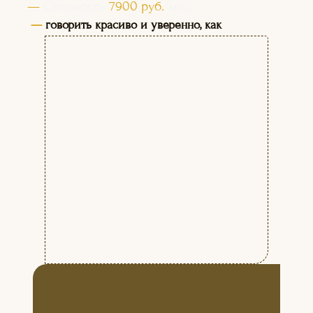
—
Стоимость
7900 руб.
/мес.
—
говорить красиво и уверенно, как
профессиональные теле-радиоведущие;
озвучивать фильмы, мультфильмы,
рекламу; выступать на публике.
БУДЕМ РАБОТАТЬ НАД:
НАУЧИМ ВАС:
+
Постановкой и коррекцией
речи
+
Развитием творческих
способностей
+
Снятием зажимов
+
Социальной адаптацией
+
Приобретением
коммуникативных навыков