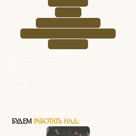
Постановкой и коррекцией речи
Социальной адаптацией
Снятием зажимов
Координацией
Реакцией
Памятью
и мн. другим
Слухом
Развитием творческих способностей
Приобретением коммуникативных навыков
БУДЕМ
РАБОТАТЬ НАД: